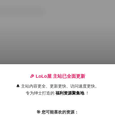
🎉 LoLo屋 主站已全面更新
🔔 主站内容更全、更新更快、访问速度更快。
专为绅士打造的
福利资源聚集地
！
 下载
jk制服白丝袜小仙女
ROSI写真
丝袜的诱惑
超短裙美女图
🎯 您可能喜欢的资源：