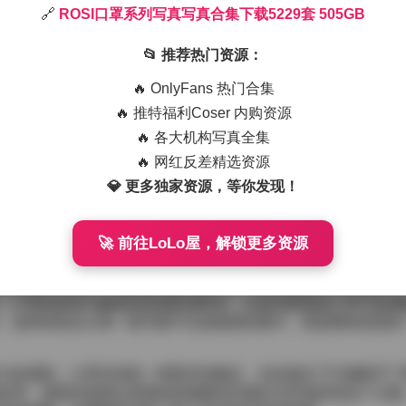
🔗
ROSI口罩系列写真写真合集下载5229套 505GB
罩系列所吸引。每一套写真都围绕一种不同的口罩造型展开，材质
。镜头前的模特并不是简单地戴上道具，而是在光影的交错里让
📂 推荐热门资源：
🔥 OnlyFans 热门合集
线柔和的复古咖啡馆，砖墙剥落的纹理与金属管道的冷感形成对
🔥 推特福利Coser 内购资源
模特眼神中的微光，同时让背景轻微虚化，使得口罩的细节——
🔥 各大机构写真全集
有时会加入一点烟雾或是薄薄的雾气，让整个画面多了一层梦幻
🔥 网红反差精选资源
💎 更多独家资源，等你发现！
29套 505GB
的她们带着淡淡的疏离感，眼神透过口罩的纱网望向远方，仿佛
透过透明的面罩露出一点温度。这种矛盾的表现让每一张照片都
🚀 前往LoLo屋，解锁更多资源
宽松的针织大衣，内搭简约的白色T恤，脚步轻踩在旧木地板上
。口罩的材质与服装的质感形成呼应，比如亮面漆皮口罩与金属
。这样的组合让每一套写真不仅是面部的展示，更是整体造型的
力的感觉。口罩本身是一种防护的象征，但在镜头下它被赋予了
处理、场景的选择以及模特的细微动作都在无声地讲述这个主题