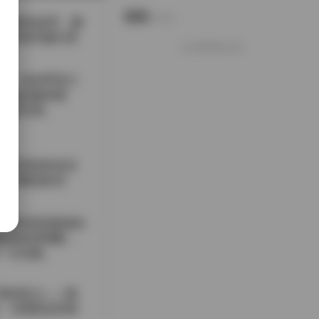
说说
Notes.
从薄纱到皮革，颜
口罩成为她们表
好像就这么多
比，恰好呼应口
比如边缘的缝
的层次感。
在思考某种未言
有可解读的空
；有时则是紧身的
链条装束相配，
一次实验。
新的意义——既
。当我把这些画