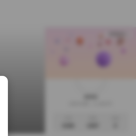
查看更多
weme
这家伙很懒，什么都没写
文章
标签
说说
片
3198
1097
0