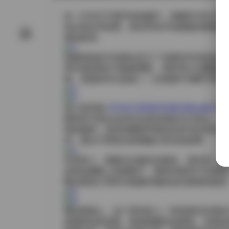
在一次专注于细节的拍摄中，我被ROSI口
色从纯白到深墨，甚至带有手绘图案的限量版
情的延伸。
拍摄场地多半选择在旧工厂的废弃车间或是光
罩本身的防护与隔离属性。我常用大光圈捕捉
线、表面的凹凸纹路——在画面中清晰可辨。
进入原页面:
ROSI口罩系列写真写真合集下载52
模特的气质在这些作品里表现得尤为突出。有
明的秘密；有的则嘴角带着若有若无的笑意，
间，观众不禁想去猜测她们背后的故事。
在穿搭上，搭配往往极具实验性。有时是一件
皮质短裤配上高跟靴子，整体利落而不失柔和
哑光棉质口罩则与粗麻织物的连衣裙相得益彰
整体观感上，这个系列给人一种安静却充满张
是隔绝也是连接，既是隐藏也是展现。光线的