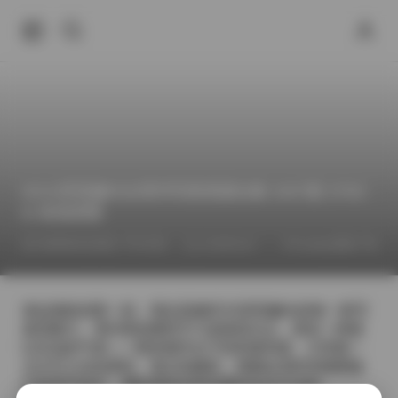
IESS异思趣向全系列写真资源合集 3287套 270G
B 高清原图
2026年6月29日 下午3:02
Cosplay图集下载
COSPLAY
拿起相机的那一刻，我总是被IESS异思趣向的每一套写
真所吸引。系列里的模特不只是面容出众，更有一种难
以言说的气质——既有都市女子的利落利落，又带着一
点文艺少女的柔软。每次拍摄前，我都会花时间观察她
们的举手投足，捕捉那种自然流露的自信与淡然。