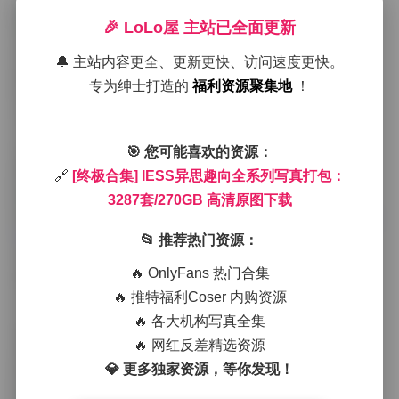
🎉 LoLo屋 主站已全面更新
在光线的选择上，我倾向于使用柔和的自然光，尤其是
清晨或傍晚时分的斜射光。这样既能在皮肤上留下细腻
🔔 主站内容更全、更新更快、访问速度更快。
的光泽，又能让背景的色彩层次更加丰富。比如在一组
专为绅士打造的
福利资源聚集地
！
以复古咖啡馆为背景为例中模特坐在旧景的写真里，我
让模特靠近窗边，光线从左侧斜斜洒下，映在她的发梢
与肩头，形成一种温暖的金色 halo。此时她身上的薄纱
连衣裙随风轻摆，裙摆的细腻褶皱在光影中显得尤为细
🎯 您可能喜欢的资源：
腻。
🔗
[终极合集] IESS异思趣向全系列写真打包：
3287套/270GB 高清原图下载
内容详情:
[终极合集] IESS异思趣向全系列写真打包：32
87套/270GB 高清原图下载
📂 推荐热门资源：
场景的布置往往简单却不失用心。一件旧木质椅子、几
🔥 OnlyFans 热门合集
盏带有工业感的吊灯、或者是一面斑驳的老墙，都能成
为衬托主体的道具。我不喜欢过多的道具堆砌，更倾向
🔥 推特福利Coser 内购资源
于让模特与环境产生对话。在一次以工厂废弃仓库为主
🔥 各大机构写真全集
题的拍摄中，我利用空旷的空间和斑驳的金属表面，让
🔥 网红反差精选资源
模特的黑色皮质外套与粗犷的环境形成强烈对比，却又
💎 更多独家资源，等你发现！
因为她的姿态柔和而不显突兀。