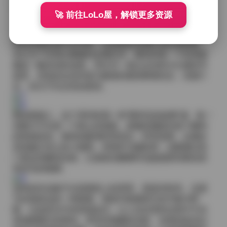
穿搭方面，IESS异思趣向的系列一直在尝试不同风格的
🚀 前往LoLo屋，解锁更多资源
混搭。从日常的牛仔裤与白T，到略带戏剧感的丝绸长
裙，每套服装都有其独特的剪裁与质感。我会特别注意
面料的垂坠感与光泽度，比如那套深酒红色的缎面裙，
在灯光下呈现出微微的金属光泽，模特的每一个转身都
像是一幅流动的油画。而在另一组以运动风为主题的写
真里，亮色的运动外套与修身的紧身裤相结合，动感十
足，却又不失女性的柔美。
整体观感上，这个系列给我一种“看得见的故事”感。每一
张图片不仅是一个静止的画面，更像是捕捉到某个瞬间
的情感流动。模特的眼神时而坚定，时而迷离，仿佛在
讲述她们内心的小秘密。而我作为摄影师，试图通过快
门将这些瞬间定格，让观者在翻看时也能感受到那份若
有若无的氛围。
这样的作品集不仅是视觉上的享受，更是对时尚、态度
与自我表达的一种探索。每套写真都有它的节奏与呼
吸，正如音乐中的高低起伏，让人在欣赏的过程中不自
觉地跟随它的律动。若你对细腻的光影、自然的姿态以