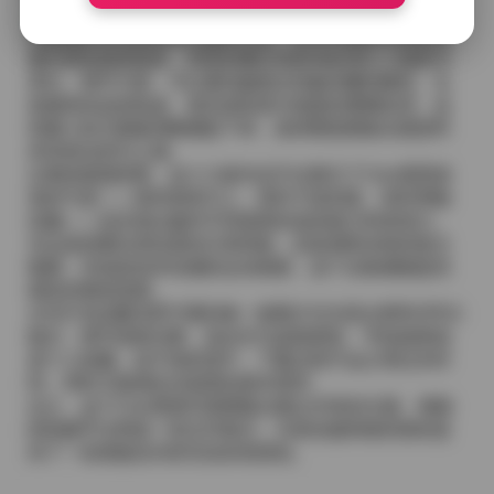
拍摄团队在光线运用上颇有心思，常常利用逆光剪影或
侧光塑造面部线条，背景则通过浅景深处理让人物更为
突出。细节方面，可以看到她指尖轻触花瓣的瞬间、头
发被风吹起的轨迹、甚至是鞋底与地面的摩擦纹理，这
些微小的元素被清晰捕捉下来，使得整套图集在观赏时
具有相当的代入感。
从整体观感来看，这十六套作品不仅展示了Cien恩恩多
变的气质——有时甜美可人，有时干练利落，有时神秘
深邃——也呈现出她对不同场景的适应能力和表现力。
无论是想要欣赏轻柔的日系风格，还是感受浓郁的复古
氛围，亦或是追求动感的运动画面，这个合集都能提供
相应的视觉选择。
文件打包后解压即可看到每一套图片均为高分辨率JPEG
格式，细节保留完整，适合作为桌面壁纸、手机锁屏或
是个人收藏。由于体积适中，下载过程不会占用过长时
间，同时又能满足对画质的基本需求。
总之，这个Cien恩恩写真图集合集以丰富的主题、细致
的拍摄手法和统一的文件格式，为喜欢她风格的朋友提
供了一份便捷且内容充实的资源包。