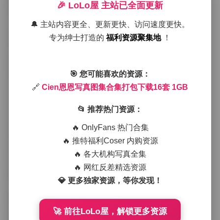
的沙滩上，海风轻拂着长裙的裙摆，光线从水面折射出
🎉 LoLo屋 主站已全面更新
金色的碎片，整体氛围宁静而带有一点淡淡的忧伤。第
二套《都市漫步》则把她置于繁华的街头，霓虹灯光在
🔔 主站内容更全、更新更快、访问速度更快。
湿润的路面上倒映出彩色的光斑，她身着简约的黑色皮
专为绅士打造的
福利资源聚集地
！
夹克，手里随意提着咖啡杯，步伐不急不缓，透出一种
从容的都市感。
去看看:
Cien恩恩写真图集合集打包下载16套 1GB
🎯 您可能喜欢的资源：
第三套《复古茶室》里，木质的老式茶桌、斑驳的墙纸
🔗
Cien恩恩写真图集合集打包下载16套 1GB
以及柔和的吊灯构成了温暖的复古空间，她穿着淡粉色
的连衣裙，坐在藤椅上翻阅旧书，光线从窗户斜射进
📂 推荐热门资源：
来，投下细长的影子，整幅画面像是一段慢动作的电影
镜头。第四套《运动活力》则转向户外的跑道，她身着
🔥 OnlyFans 热门合集
亮黄色的运动背心和紧身裤，汗水在阳光下闪烁，动作
🔥 推特福利Coser 内购资源
被定格在跨步的瞬间，力量与柔美在此刻交织。
🔥 各大机构写真全集
后续的作品继续探索不同的风格：有在古典油画般的花
🔥 网红反差精选资源
园中漫步的《花园秘境》，有在雪地里裹着厚实大衣的
💎 更多独家资源，等你发现！
《冬日静谧》，也有在霓虹酒吧里举杯的《夜色微
醺》。每一组都有明确的色彩基调和道具选择，服装从
轻纱裙到皮质外套，从运动装到礼服，都经过精心搭
🚀 前往LoLo屋，解锁更多资源
配，以突出主题的情感基调。