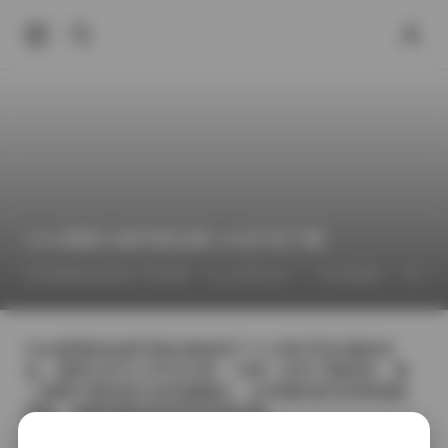
Cien恩恩16套写真合集 1GB打包下载
2026年6月26日 下午6:08
Cien恩恩
Cos
COSPLAY
Cien恩恩的这套写真合集收录了十六组不同主题的作
品，整体文件大小约为1GB，方便一次性下载保存。每
一套图片都有独立的拍摄概念，从清晨的柔光到夜城的
霓虹，场景切换自然且富有层次感。
在第一套《海边晨光》中，镜头捕捉到她赤足踩在细腻