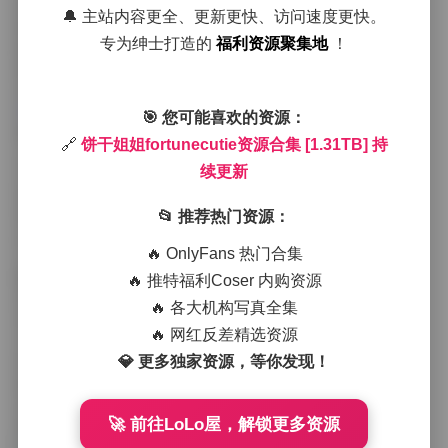
画面披上了一层淡淡的金纱。她身着淡粉色的连衣裙，
🔔 主站内容更全、更新更快、访问速度更快。
裙摆随微风轻轻摇曳，脚步在潮湿的苔藓上留下浅浅的
专为绅士打造的
福利资源聚集地
！
痕迹。镜头拉近时，可以看到她眼中带着一点睡意的柔
软，嘴角微微上扬，仿佛在与晨光低语。
高清资源链接:
饼干姐姐fortunecutie资源合集 [1.31TB]
持续更新
🎯 您可能喜欢的资源：
接下来的场景转移到城市的老巷子里，砖墙斑驳，墙面
🔗
饼干姐姐fortunecutie资源合集 [1.31TB] 持
上的涂鸦与她的甜装形成有趣的对比。这里选择了下午
续更新
三点左右的斜光，光线从街角的咖啡馆洒进来，投射出
长长的影子。她把一把复古的单肩斜挎包背在身后，手
里提着一杯冰镇柠檬水，偶尔抬头望向远方，表情既有
📂 推荐热门资源：
点小调皮又带着几分沉思。此时的穿搭是一件白色碎花
🔥 OnlyFans 热门合集
上衣配高腰牛仔短裤，脚踩一双白色帆布鞋，整体显得
既休闲又带有一点复古感。
🔥 推特福利Coser 内购资源
第三组作品则是在海边的日落时分完成。金色的阳光洒
🔥 各大机构写真全集
在海面上，波光粼粼，远处的帆船像是点缀的点点星
🔥 网红反差精选资源
光。她换上了一条浅蓝色的雪纺长裙，裙摆在海 breeze
💎 更多独家资源，等你发现！
中轻轻飘动，像是海浪的延伸。脚边的沙子被她的脚印
轻轻点缀，每一步都带走一点细腻的沙粒。镜头在她身
后拉远，捕捉到她与广阔海洋之间的微小互动，给人一
🚀 前往LoLo屋，解锁更多资源
种宁静而又略带遐想的感觉。