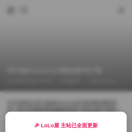
饼干姐姐fortunecutie资源合集打包下载
2026年7月1日 下午6:31
臻藏资源
@fortunecutie
for
作为负责此次饼干姐姐fortunecutie写真拍摄的摄影师，
我一直在寻找能够展现她独特甜美气质的光影与场景。
每一次快门落下，都试图捕捉她在不同氛围下的自然流
露。第一套系列选在清晨的林间小径，薄雾尚未完全散
🎉 LoLo屋 主站已全面更新
去，柔和的光线透过树叶洒在她的长发上，像是给整幅