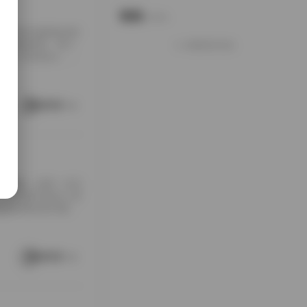
说说
Notes.
包下载到本地硬盘的时
夹铺满屏幕，每个
加载更多说说
打包入手的快乐，大
南方老宅的天井里。
通写真不一样，它
这种拍摄氛围与场
阅读更多
[…]
随手翻翻，结果一头扎
，对爱看写真的人来
是暖色调的室内窗
。拍摄氛围特别居
在窗外，那种不经
场景重复而乏味，
阅读更多
 […]