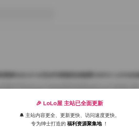
雨婷2022.07.03无水印原版私拍套图763P1V 1.87G
把国模张雨婷2022.07.03无水印原版私拍套图763P1V 1.87GB合集
在屏幕上一张张划着看。这种原版无水印的资源确实讨喜，没有平台压标
了摄影师的相机卡。763张图加上那段视频，塞进1.87GB的包里，量够
感。 张雨婷这名字在国模圈里不算生僻，但每次出私拍总能玩出点不一
🎉 LoLo屋 主站已全面更新
在2022年7月3日，盛夏刚开始，室内却避开了燥热。场景大概是个带落
闲置的民宿。木地板反光很弱，墙角堆着两本旧杂志，窗纱被风吹得半鼓
🔔 主站内容更全、更新更快、访问速度更快。
26年7月15日
动，光斑落在小腿上，私拍套图最迷人的就是 […]
专为绅士打造的
福利资源聚集地
！