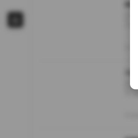
国模
前阵子
候，进
名字对
概只有
午后阳
更在意
20
景细节
九柒
前阵子
进去看
说，这
边。九
家，午
意的松
20
反而让