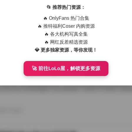
艺术写真精选470套合集 1.8TB高清图包下载
📂 推荐热门资源：
从朋友那儿辗转拿到那份国模艺术写真精选470套合集，1.8TB高清图
🔥 OnlyFans 热门合集
度条走得慢吞吞，倒也给了我点期待感。等全部解压开，密密麻麻的文件
应一个独立主题，点进去就是成片的RAW转档和精修图，这种海量素材
🔥 推特福利Coser 内购资源
攒图党才懂。 翻看第一套的时候，画面里是个穿月白旗袍的姑娘，坐在
🔥 各大机构写真全集
光从瓦檐漏下来，在她锁骨和旗袍盘扣上烫出暖金色的痕。艺术写真和普
情绪留白，模特没看镜头，手指搭在石凳边沿，像在等一场不会来的雨。
🔥 网红反差精选资源
26年7月15日
的拿捏，在合集里几乎成了标配，你能看到摄影师对自然光极其耐心，有时 
💎 更多独家资源，等你发现！
🚀 前往LoLo屋，解锁更多资源
喵美女写真套图50套18GB合集下载
存下了那份九柒喵美女写真套图合集50套18GB的打包文件，原本只想
了大半天。18GB的体量摆在那儿，五十套主题各异的图集塞得满满当当
种合集下载下来简直像搬回一座小型影像馆。 点开第一个文件夹，画面
柒喵穿着宽松的奶白色毛衣，发尾随意用夹子别住，手里还捏着半杯咖啡
后阳光从纱帘透进来，在木地板上拉出长长的影子。她没看镜头，目光落
弛感一下就抓住了人。这套图里好几张都是类似的生活碎片，却不会因为
26年7月15日
人觉得博主气质里自带一种安抚情绪的力量。 往后面翻，穿搭风格开始跳脱