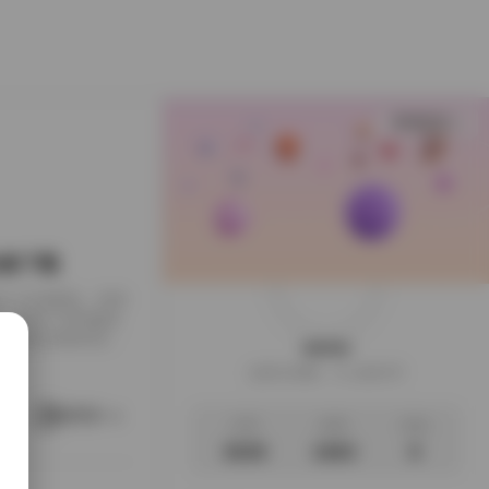
查看更多
B合集下载
下载到了本地硬盘，闲来
，画面干净得像是
足，翻起来颇有逛相
weme
样的安静。这一回的
这家伙很懒，什么都没写
地窗的出租公寓，或
。她就在那样的环
阅读更多
文章
标签
说说
3035
1063
0