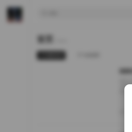
首页
Home.
最新发布
为你推荐
国模张
前阵子
无事就
直接进
册的实
日期锚
者谁家
20
境里走