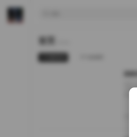
首页
Home.
最新发布
为你推荐
国模张
前阵子
无事就
直接进
册的实
日期锚
者谁家
20
境里走