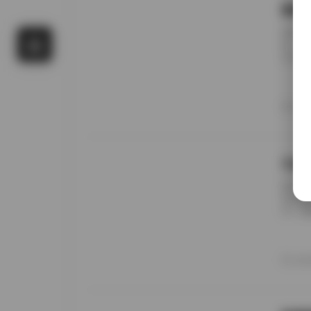
国模
前阵子
候，进
名字对
概只有
午后阳
更在意
20
景细节
九柒
前阵子
进去看
说，这
边。九
家，午
意的松
20
反而让