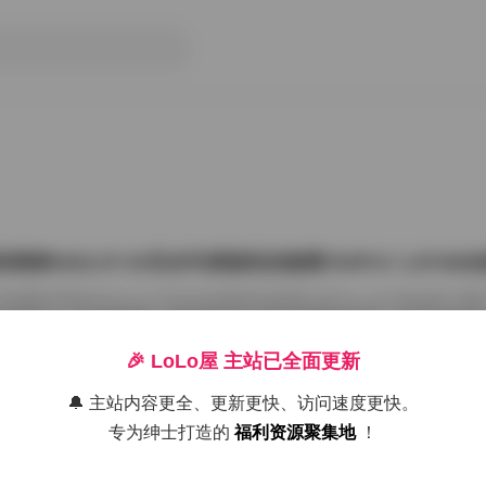
雨婷2022.07.03无水印原版私拍套图763P1V 1.87G
把国模张雨婷2022.07.03无水印原版私拍套图763P1V 1.87GB合集
在屏幕上一张张划着看。这种原版无水印的资源确实讨喜，没有平台压标
了摄影师的相机卡。763张图加上那段视频，塞进1.87GB的包里，量够
感。 张雨婷这名字在国模圈里不算生僻，但每次出私拍总能玩出点不一
🎉 LoLo屋 主站已全面更新
在2022年7月3日，盛夏刚开始，室内却避开了燥热。场景大概是个带落
闲置的民宿。木地板反光很弱，墙角堆着两本旧杂志，窗纱被风吹得半鼓
🔔 主站内容更全、更新更快、访问速度更快。
26年7月15日
动，光斑落在小腿上，私拍套图最迷人的就是 […]
专为绅士打造的
福利资源聚集地
！