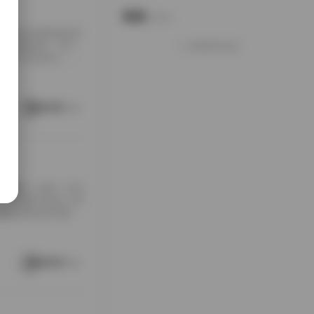
说说
Notes.
包下载到本地硬盘的时
夹铺满屏幕，每个
加载更多说说
打包入手的快乐，大
南方老宅的天井里。
通写真不一样，它
这种拍摄氛围与场
阅读更多
[…]
随手翻翻，结果一头扎
，对爱看写真的人来
是暖色调的室内窗
。拍摄氛围特别居
在窗外，那种不经
场景重复而乏味，
阅读更多
 […]