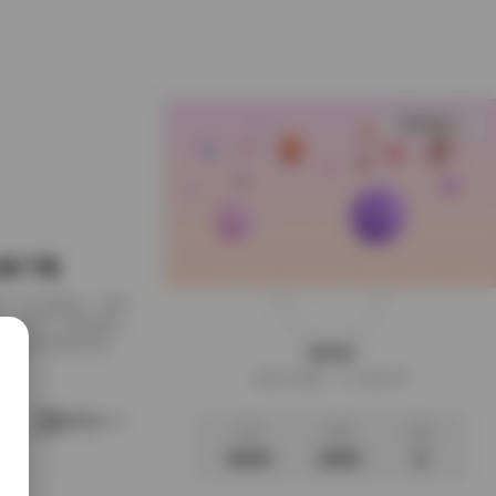
查看更多
B合集下载
下载到了本地硬盘，闲来
，画面干净得像是
足，翻起来颇有逛相
weme
样的安静。这一回的
这家伙很懒，什么都没写
地窗的出租公寓，或
。她就在那样的环
阅读更多
文章
标签
说说
3035
1063
0