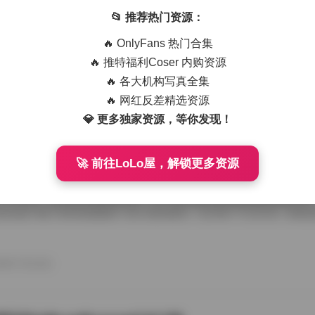
艺术写真精选470套合集 1.8TB高清图包下载
📂 推荐热门资源：
从朋友那儿辗转拿到那份国模艺术写真精选470套合集，1.8TB高清图
🔥 OnlyFans 热门合集
度条走得慢吞吞，倒也给了我点期待感。等全部解压开，密密麻麻的文件
应一个独立主题，点进去就是成片的RAW转档和精修图，这种海量素材
🔥 推特福利Coser 内购资源
攒图党才懂。 翻看第一套的时候，画面里是个穿月白旗袍的姑娘，坐在
🔥 各大机构写真全集
光从瓦檐漏下来，在她锁骨和旗袍盘扣上烫出暖金色的痕。艺术写真和普
情绪留白，模特没看镜头，手指搭在石凳边沿，像在等一场不会来的雨。
🔥 网红反差精选资源
26年7月15日
的拿捏，在合集里几乎成了标配，你能看到摄影师对自然光极其耐心，有时 
💎 更多独家资源，等你发现！
🚀 前往LoLo屋，解锁更多资源
喵美女写真套图50套18GB合集下载
存下了那份九柒喵美女写真套图合集50套18GB的打包文件，原本只想
了大半天。18GB的体量摆在那儿，五十套主题各异的图集塞得满满当当
种合集下载下来简直像搬回一座小型影像馆。 点开第一个文件夹，画面
柒喵穿着宽松的奶白色毛衣，发尾随意用夹子别住，手里还捏着半杯咖啡
后阳光从纱帘透进来，在木地板上拉出长长的影子。她没看镜头，目光落
弛感一下就抓住了人。这套图里好几张都是类似的生活碎片，却不会因为
26年7月15日
人觉得博主气质里自带一种安抚情绪的力量。 往后面翻，穿搭风格开始跳脱