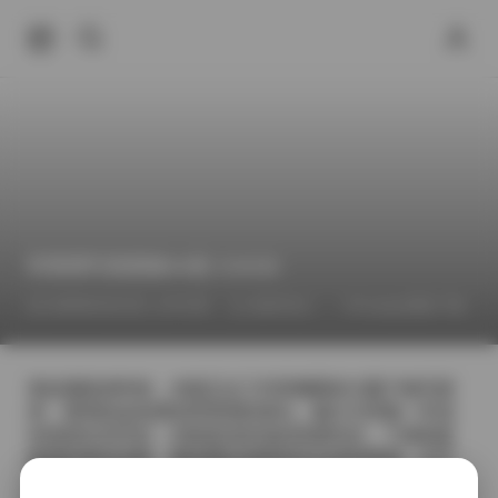
阿雪雪写真图集96套 234GB
2026年6月21日 上午4:36
福利作品
Cosplay图集下载
拿起相机的时候，光线正从工作室侧面的大窗户倾泻进
来，柔和的金色洒在阿雪雪的肩头。她今天穿着一件淡
灰色的针织开衫，内搭是浅米色的高领毛衣，下身则是
修身的黑色皮裤，整体看起来既有街头的利落感，又不
失柔软的女人味。我调整了柔光箱的角度，让光线在她