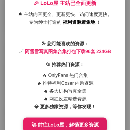
的发梢上产生细腻的 halo，随后又拉近了距离，捕捉她
🎉 LoLo屋 主站已全面更新
侧脸时那抹若有若无的笑意。
🔔 主站内容更全、更新更快、访问速度更快。
专为绅士打造的
福利资源聚集地
！
整个拍摄现场布置得很简约，只是一块浅灰色的无缝背
景布和几件随手放置的道具——一只老式皮质手提箱、
一摞叠放的复古杂志以及一盏带有黄铜底座的落地灯。
这些元素并没有喧宾夺主，反而为她的姿态提供了自然
🎯 您可能喜欢的资源：
的延伸线。当她轻轻靠在箱子上时，手指无意识地翻动
🔗
阿雪雪写真图集合集打包下载96套 234GB
杂志页角，那种随意却又专注的神情让我按下快门的频
率不由得放慢了些。
📂 推荐热门资源：
换到另一套服装时，她换上了一件深酒红色的丝绸连衣
裙，裙摆在脚踝处微微翻起，走动时带起轻微的褶皱。
🔥 OnlyFans 热门合集
灯光这次调得稍微偏冷一些，让裙子的光泽在暗处呈现
🔥 推特福利Coser 内购资源
出深邃的酒红，而她的皮肤则在暖光的映衬下显得更加
🔥 各大机构写真全集
温润。我特别注意到她在转身瞬间，裙摆与地面的摩擦
产生的细微纹理，那种动态的细节在后期放大时竟然成
🔥 网红反差精选资源
了画面里最吸引眼球的点。
💎 更多独家资源，等你发现！
整场拍摄过程中，阿雪雪始终保持着一种从容不迫的节
奏。她不会刻意摆 Pose，而是在光线变化、道具移动中
🚀 前往LoLo屋，解锁更多资源
自然流露出自己的状态。有时她会低头看看手表，有时