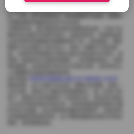
会抬头望向窗外的天空，这些看似无意的小动作却被镜
头捕捉成了最真实的生活瞬间。正是这种不做作的姿
态，让每一套写真都带有一种呼吸般的节奏感，观看时
仿佛能感受到她身边的空气在流动。
后期的时候，我尽量保持原始色调的真实感，只做了轻
微的对比度提升和细节锐化。皮肤的纹理、衣物的纹路
以及背景布的微微纹理都被保留下来，这样看来，整套
图集不仅在视觉上有冲击力，更有一种触手可及的质
感。当把所有96套图片按照主题分类放进文件夹时，发
现每一套都有自己独特的氛围——有清晨的柔光、有黄
昏的暖调，也有夜景中的冷光与霓虹交错，这些变化让
人在翻看时总能发现新的惊喜。
前往查看:
阿雪雪写真图集合集打包下载96套 234GB
整体来看，这个合集不仅仅是一堆图片的堆砌，更是一
次对光影、材质与人物状态的细致探讨。每一次快门的
落下，都是对当时场景的一次精准记录，而这些记录如
今以234GB的体积呈现出来，供喜欢她风格的朋友们随
时欣赏与收藏。无论是想研究她的穿搭细节，还是单纯
欣赏她面部表情的变化，这个图集都能提供相当丰富的
素材，值得慢慢品味。