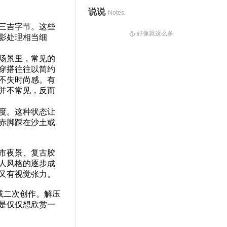
说说
Notes.
三吉字节。这些
好像就这么多
影处理相当细
场景里，常见的
穿搭往往以简约
不失时尚感。有
并不常见，反而
度。这种状态让
赤脚踩在沙土或
市夜景、复古胶
人风格的逐步成
又有视觉张力。
或二次创作。解压
是仅仅想欣赏一