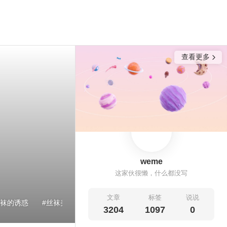
查看更多
weme
这家伙很懒，什么都没写
文章
标签
说说
袜的诱惑
丝袜美腿诱惑
古韵古风图
合集打包下载
唯
3204
1097
0