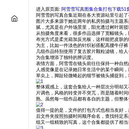
进入原页面:
阿雪雪写真图集合集打包下载51套 
阿雪雪的写真合集近期在各大资源站里引起了
图片大多来源于她近两年的私房拍摄与主题系
腻，尤其是在户外场景里，阳光透过树叶斑驳
从拍摄角度来看，很多作品选择了宽幅镜头，
布光方式是柔光箱加反光板，这样能把皮肤的
为主，比如一件淡色的针织衫搭配高腰牛仔裤
几组作品特别使用了复古胶片颗粒滤镜，给人
为合集增添了独特的辨识度。
表情方面，阿雪雪在镜头前往往保持一种自然
人感觉像是在记录她日常生活中的某个瞬间，
草尖上，脚趾轻微蜷起的细节被镜头捕捉到，
整体观感上，这套合集给人一种层次分明却又
片调色，风格的转变并不突兀，而是随着时间
熟。虽然每一组作品都有各自的主题，但整体
值得一提的是，文件的打包方式也相当友好，
后文件夹按照拍摄时间顺序命名，查找特定系
组又一组精致的写真，这个合集都提供了相当