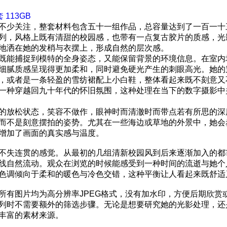
113GB
不少关注，整套材料包含五十一组作品，总容量达到了一百一十
列，风格上既有清甜的校园感，也带有一点复古胶片的质感，光
地洒在她的发梢与衣摆上，形成自然的层次感。
既能捕捉到模特的全身姿态，又能保留背景的环境信息。在室内
细腻质感呈现得更加柔和，同时避免硬光产生的刺眼高光。她的
，或者是一条轻盈的雪纺裙配上小白鞋，整体看起来既不刻意又
一种穿越回九十年代的怀旧氛围，这种处理在当下的数字摄影中
的放松状态，笑容不做作，眼神时而清澈时而带点若有所思的深
而不是刻意摆拍的姿势。尤其在一些海边或草地的外景中，她会
增加了画面的真实感与温度。
不失连贯的感觉。从最初的几组清新校园风到后来逐渐加入的都
线自然流动。观众在浏览的时候能感受到一种时间的流逝与她个
色调倾向于柔和的暖色与冷色交错，这种平衡让人看起来既舒适
所有图片均为高分辨率JPEG格式，没有加水印，方便后期欣赏
列时不需要额外的筛选步骤。无论是想要研究她的光影处理，还
丰富的素材来源。