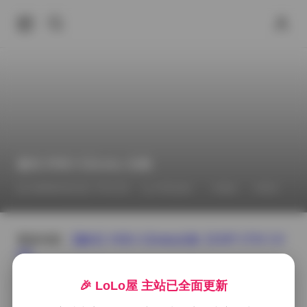
趣岛 抖音小玉baby 合集
2026年6月21日 下午2:23
抖音反差
丝袜
抖音
更多内容:
【趣岛】抖音小玉baby合集【232P 273V 2.9
G】
在这套由趣岛整理的抖音小玉baby合集里，镜头捕捉到
的不仅是少女的日常瞬间，更是一种轻盈而带点俏皮的
🎉 LoLo屋 主站已全面更新
氛围。画面多半选在柔和的自然光下，窗帘被微风轻轻