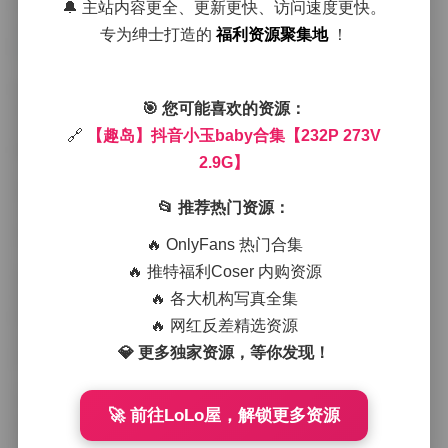
吹动，或是城市街角的霓虹灯在雨后湿润的地面上留下
🔔 主站内容更全、更新更快、访问速度更快。
倒影，这些细节让整体视觉感受充满层次感。
专为绅士打造的
福利资源聚集地
！
小玉baby的穿搭在这套素材里呈现出多种风格，从甜美
的碎花连衣裙到简约的白色T恤搭配高腰牛仔裤，每一次
换装都像是一次小小的实验。她喜欢用配饰点亮整体造
🎯 您可能喜欢的资源：
型，细腻的银色项链、透明的亚克力耳环，甚至是一顶
🔗
【趣岛】抖音小玉baby合集【232P 273V
略带复古感的贝雷帽，都在不经意间提升了画面的时尚
2.9G】
感。镜头往往会在她整理头发、调整袖口或是低头看手
机的 moment 里停留，这些微小的动作被放大后，反而
📂 推荐热门资源：
显得格外真实。
拍摄现场的氛围相当放松，工作人员很少给出严格的指
🔥 OnlyFans 热门合集
示，更多的是让她按照自己的感觉去移动、去表达。这
🔥 推特福利Coser 内购资源
种自由度让她的表情更加自然，笑起来时眼角的细纹会
轻轻展开，眼神里透出一种好奇与略带调皮的光芒。有
🔥 各大机构写真全集
时候她会在镜头前随手翻看一本画册，有时候则会站在
🔥 网红反差精选资源
落地窗前，看着外面的景色出神，这些看似随意的片段
💎 更多独家资源，等你发现！
恰恰构成了合集里最具感染力的部分。
从色彩基调来看，整套素材偏向温暖的米白、淡粉与低
饱和度的蓝绿，偶尔会有亮色的外套或是包袋作为点
🚀 前往LoLo屋，解锁更多资源
缀，这样的搭配既不喧宾夺主，又能让人物在画面中保
持足够的辨识度。光线的处理也很讲究，侧光常被用来