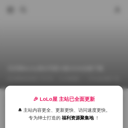
贝贝琪Becky美女写真76套16GB合集下载
2026年6月30日 下午3:51
丝模摄影
Cosplay图集下载
🎉 LoLo屋 主站已全面更新
贝贝琪Becky的这套写真合集收录了七十六组作品，总容
量达到十六吉字节，画面质量相当可观。她的镜头感偏
🔔 主站内容更全、更新更快、访问速度更快。
向自然光与柔和阴影的交织，常在清晨的薄雾或黄昏的
专为绅士打造的
福利资源聚集地
！
余晖中捕捉到肌肤的细腻质感。每一套都有明确的主
题，比如海边的度假感、城市街头的随性漫步，亦或是