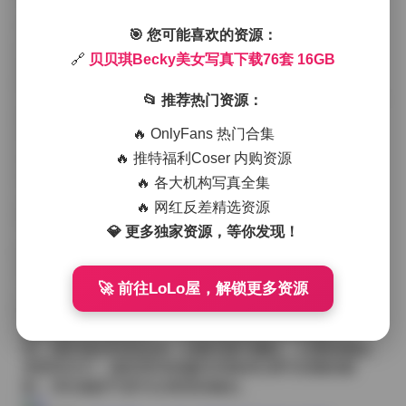
古典庭院里的静谧优雅。
在海边系列里，贝贝琪身着轻薄的雪纺连衣裙，脚踩凉
🎯 您可能喜欢的资源：
凉的海沙，裙摆随海风轻轻翻起，阳光在湿润的发梢上
🔗
贝贝琪Becky美女写真下载76套 16GB
折射出细碎的光点。镜头拉近时，可以看到她眼中倒映
的海天一线，嘴角带着淡淡的笑意，整个画面充满了惬
📂 推荐热门资源：
意的度假氛围。而城市街头的组图则换上了简约的白色T
恤与高腰牛仔裤，脚下是一双复古帆布鞋，她在斑驳的
🔥 OnlyFans 热门合集
墙面前停留，手里随意提着一个帆布包，背景是行人匆
🔥 推特福利Coser 内购资源
匆的脚步与霓虹灯的微光，这种随性却不失格调的状态
让人眼前一亮。
🔥 各大机构写真全集
古典庭院的作品则更加含蓄，她选择了淡粉色的旗袍，
🔥 网红反差精选资源
绣有细腻的梅花纹样，站在石桥上，倒映在水中的倒影
💎 更多独家资源，等你发现！
与真实身形交错，营造出一种梦幻的层次感。光线从树
叶的缝隙间洒下，斑驳的影子落在她的肩头与裙摆上，
整体色调偏向温暖的米色与粉红，给人一种静谧而又带
🚀 前往LoLo屋，解锁更多资源
点诗意的感觉。
除了服装的变化，贝贝琪的妆容也随场景而变。在海边
她多选择自然的裸妆，只用轻薄的遮瑕与唇膏提亮气
色；城市漫步时则会加一点睫毛膏与腮红，让整体看起
来更有活力；庭院系列则偏向经典的红唇与淡雅的眼
影，突出她的气质与古典美的融合。