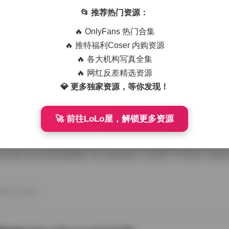
艺术写真精选470套合集 1.8TB高清图包下载
📂 推荐热门资源：
从朋友那儿辗转拿到那份国模艺术写真精选470套合集，1.8TB高清图
🔥 OnlyFans 热门合集
度条走得慢吞吞，倒也给了我点期待感。等全部解压开，密密麻麻的文件
应一个独立主题，点进去就是成片的RAW转档和精修图，这种海量素材
🔥 推特福利Coser 内购资源
攒图党才懂。 翻看第一套的时候，画面里是个穿月白旗袍的姑娘，坐在
🔥 各大机构写真全集
光从瓦檐漏下来，在她锁骨和旗袍盘扣上烫出暖金色的痕。艺术写真和普
情绪留白，模特没看镜头，手指搭在石凳边沿，像在等一场不会来的雨。
🔥 网红反差精选资源
26年7月15日
的拿捏，在合集里几乎成了标配，你能看到摄影师对自然光极其耐心，有时 
💎 更多独家资源，等你发现！
🚀 前往LoLo屋，解锁更多资源
喵美女写真套图50套18GB合集下载
存下了那份九柒喵美女写真套图合集50套18GB的打包文件，原本只想
了大半天。18GB的体量摆在那儿，五十套主题各异的图集塞得满满当当
种合集下载下来简直像搬回一座小型影像馆。 点开第一个文件夹，画面
柒喵穿着宽松的奶白色毛衣，发尾随意用夹子别住，手里还捏着半杯咖啡
后阳光从纱帘透进来，在木地板上拉出长长的影子。她没看镜头，目光落
弛感一下就抓住了人。这套图里好几张都是类似的生活碎片，却不会因为
26年7月15日
人觉得博主气质里自带一种安抚情绪的力量。 往后面翻，穿搭风格开始跳脱