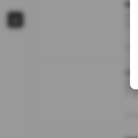
国模
前阵子
候，进
名字对
概只有
午后阳
更在意
20
景细节
九柒
前阵子
进去看
说，这
边。九
家，午
意的松
20
反而让