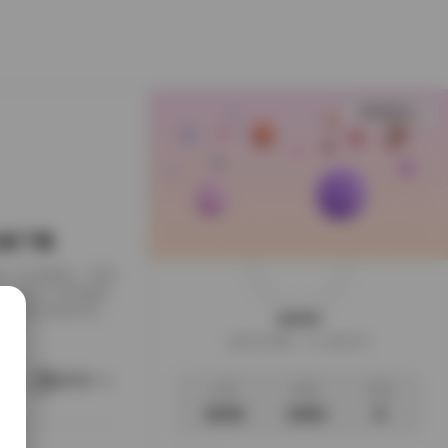
查看更多
B合集下载
下载到了本地硬盘，闲来
，画面干净得像是
足，翻起来颇有逛相
weme
样的安静。这一回的
这家伙很懒，什么都没写
地窗的出租公寓，或
。她就在那样的环
阅读更多
文章
标签
说说
3035
1063
0