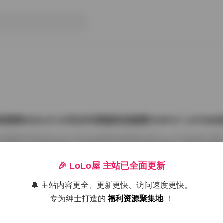
雨婷2022.07.03无水印原版私拍套图763P1V 1.87G
把国模张雨婷2022.07.03无水印原版私拍套图763P1V 1.87GB合集
在屏幕上一张张划着看。这种原版无水印的资源确实讨喜，没有平台压标
了摄影师的相机卡。763张图加上那段视频，塞进1.87GB的包里，量够
感。 张雨婷这名字在国模圈里不算生僻，但每次出私拍总能玩出点不一
🎉 LoLo屋 主站已全面更新
在2022年7月3日，盛夏刚开始，室内却避开了燥热。场景大概是个带落
闲置的民宿。木地板反光很弱，墙角堆着两本旧杂志，窗纱被风吹得半鼓
🔔 主站内容更全、更新更快、访问速度更快。
26年7月15日
动，光斑落在小腿上，私拍套图最迷人的就是 […]
专为绅士打造的
福利资源聚集地
！