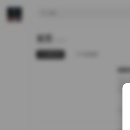
首页
Home.
最新发布
为你推荐
国模张
前阵子
无事就
直接进
册的实
日期锚
者谁家
20
境里走