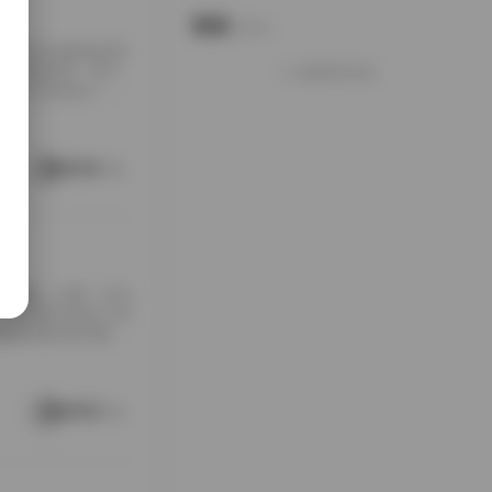
说说
Notes.
包下载到本地硬盘的时
夹铺满屏幕，每个
加载更多说说
打包入手的快乐，大
南方老宅的天井里。
通写真不一样，它
这种拍摄氛围与场
阅读更多
[…]
随手翻翻，结果一头扎
，对爱看写真的人来
是暖色调的室内窗
。拍摄氛围特别居
在窗外，那种不经
场景重复而乏味，
阅读更多
 […]