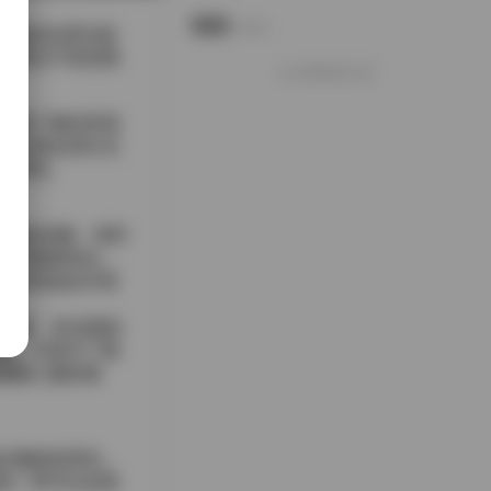
说说
Notes.
。她站在柔光箱
又透出不容忽视
好像就这么多
调整了侧光和顶
然后再走到灯光
连贯性。
种慵懒的优雅；有时
处理都很到位，
下保持如此丰富
多角度、多光线的
感，又提升了观
微微上扬的弧
出微妙的变化，
是一种可以反复