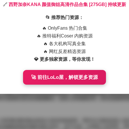
🔗
西野加奈KANA 颜值御姐高清作品合集 [275GB] 持续更新
作品进行现场拍摄，整个过程让人感受到一种难以言喻的视觉冲击
一寸肌肤都在呼吸。镜头拉近时，她的眼神带着淡淡的疏离，却
📂 推荐热门资源：
捉下来。
🔥 OnlyFans 热门合集
绒布，营造出一种低调却不失奢华的氛围。灯光师根据她的轮廓
🔥 推特福利Coser 内购资源
间交错出立体感。每次换装，她都会先在镜子前微微调整姿势，
🔥 各大机构写真全集
。这样的细节让人看见她对作品的敬业态度，也让整个系列更具
 [275GB] 持续更新
🔥 网红反差精选资源
💎 更多独家资源，等你发现！
约的黑色真丝 slip dress，裙摆随动作轻轻摇曳，显出一
充满力量感，颜值与气质在此刻达到一种平衡。每套服装的细节
下闪烁出微微的光辉，这也是为什么这些作品能够在高清分辨率
🚀 前往LoLo屋，解锁更多资源
GB，这不仅是因为画面的分辨率极高，更是因为每一组场景都有
，仅做了轻微的对比度和锐化处理，使得画面既保留了真实的质
时仍能看到发丝的微微飘动、皮肤上的细腻纹理，甚至是她唇角
次新增的素材都会延续之前的风格基调，同时在主题或色彩上做
欢她颜值御姐形象的观众来说，这不仅是一次视觉上的享受，更