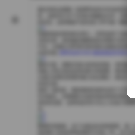
最近有机会跟随一组西野加奈KANA的高清
前，皮肤在灯光下呈现出细腻的光泽，仿佛每
的自信，这种御姐气质在快门声中被一帧帧捕
拍摄现场布置得相当用心，背景选用了深色的
光的比例，使得她的侧脸线条在阴影与高光之
中央，仿佛在为即将到来的镜头做最后的准备
内容详情:
西野加奈KANA 颜值御姐高清作品合集
服装方面，搭配呈现出多样的风格。有时她身着简
则换上亮红色的皮质短裙与高跟靴，整体造型
从领口的蕾丝拼接到袖口的金属扣，都在灯光
的层次感。
值得一提的是，整套素材的体积达到了275
补充镜头。后期团队在保持原始色彩的基础上
赏的舒适度。这样的处理方式让人在放大观看
光。
随着时间推移，这个合集还在持续更新。每一
使得整个库保持新鲜感而不失统一性。对于喜