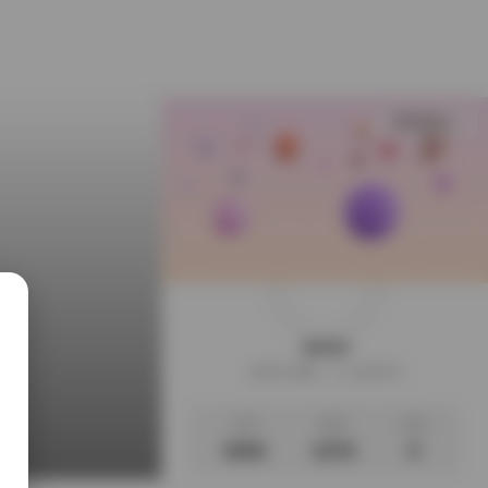
查看更多
weme
这家伙很懒，什么都没写
文章
标签
说说
3056
1076
0