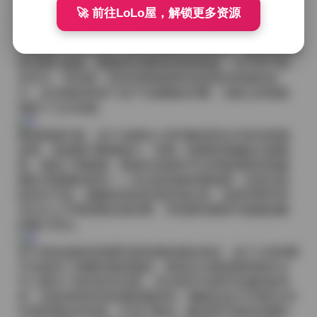
5TB
🚀 前往LoLo屋，解锁更多资源
在服装搭配上，艺图语的团队显然下了不少功夫。从街
头潮流的 oversized 外套到优雅的丝绸长裙，每套装束都
经过精心挑选，既能突出模特的身形线条，又不至于喧
宾夺主。特别是一些使用透视面料或是蕾丝拼接的设
计，在光线的折射下会产生微微的闪耀，为静止的画面
增添了几分动感。
整体观感方面，这个合集给人的印象是层次丰富且情感
连贯。虽然图片数量庞大，但每一组都有明确的主题视
角，避免了堆砌感。观者在浏览时可以明显感受到拍摄
团队对氛围的把控——无论是安静的孤独感，还是活泼
的街头气息，都被恰到好处地呈现出来。这种对细节的
关注让人不禁想要反复回看，寻找那些最初可能被忽略
的微小亮点。
对于喜欢收集高质量写真资源的朋友来说，这个11690期
不仅提供了海量的视觉素材，更是在主题选择和制作水
平上展示了相当的专业度。无论是作为创作灵感的参考
库，还是单纯欣赏美感的素材包，都能在这3.5TB的文件
中找到满足的内容。打包下载后，解压即可得到完整的