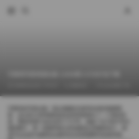
艺图语写真资源合集 11690期 3.5TB打包下载
2026年6月23日 下午6:07
臻藏资源
Cosplay图集下载
艺图语的写真合集一直以细腻的光影和自然的氛围著
称，这次的11690期更是把这种风格推向了一个新的高
度。整套资源打包后达到了3.5TB，涵盖了近万组不同主
题的图片，每一组都有独立的拍摄地点和服装设计，观
者可以在其中感受到从都市街头到田园野外的多样场