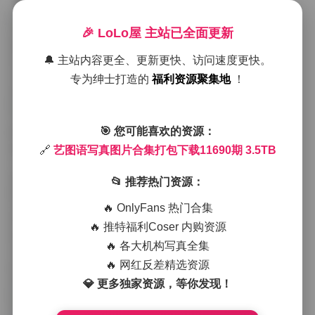
景。
在城市夜景的系列中，灯光与雨滴交织出柔和的光斑，
🎉 LoLo屋 主站已全面更新
模特的侧脸被霓虹轻轻描边，整体色调偏冷却不失温
🔔 主站内容更全、更新更快、访问速度更快。
度。镜头常常捕捉到模特在雨幕中低头沉思的瞬间，湿
润的发丝与街灯的倒影形成层次分明的对比，这种细节
专为绅士打造的
福利资源聚集地
！
处理让人感觉仿佛置身于一部静态的电影画面。
另一组则转向了乡村的晨光，金色的阳光透过稀疏的树
🎯 您可能喜欢的资源：
叶洒在草地上，模特身着轻薄的麻质连衣裙，赤脚踩在
露水湿润的土路上。风吹动裙摆与发梢，整幅画面充满
🔗
艺图语写真图片合集打包下载11690期 3.5TB
了呼吸感，仿佛能听到远处鸟鸣与微风的低语。这里的
拍摄重点在于自然光的运用，几乎没有使用人工补光，
📂 推荐热门资源：
因此皮肤的质感和衣物的纹理都呈现出最真实的状态。
还有几组聚焦于复古室内场景，老式木质地板、斑驳的
🔥 OnlyFans 热门合集
墙面以及复古家具构成了温暖的背景。模特的妆容偏向
🔥 推特福利Coser 内购资源
经典的红唇与柔和的眼影，服装则选用了高腰剪裁的连
🔥 各大机构写真全集
衣裙或是宽松的针织衫，整体呈现出一种怀旧却不失时
🔥 网红反差精选资源
尚的气质。光线从窗户斜射进来，投下长长的影子，与
室内的陈设形成有趣的几何关系。
💎 更多独家资源，等你发现！
访问本期内容:
艺图语写真图片合集打包下载11690期 3.