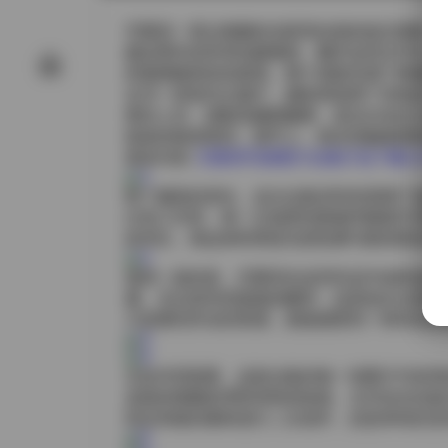
艺图语一直以细腻的光影和自然的姿态著称，这
她近两年的所有拍摄素材。翻开这些文件夹，
纱裙摆随风轻轻摇曳，整个画面充满了静谧而
在另一组室内主题中，摄影师选用了深色的天
蕾丝上衣，搭配高腰阔腿裤，姿态从坐在古董
线条的精准掌控。细节上，指尖轻触裙摆的瞬
更多内容:
艺图语写真图片合集打包下载11235期
除了服装的变化，这次合集还特别强调了场景
白色工作室，每一次场景转换都伴随着不同的
的对比，海边则利用逆光把轮廓勾勒得更加分
值得一提的是，艺图语在这些作品中始终保持一
露。无论是笑意盈盈的瞬间，还是低头沉思的
只是看到外在的美感，更能感受到一种内在的
从技术层面看，这套合集的每一张图片均采用
皮肤的细腻纹理和布料的纹路。文件命名也相
特定风格的素材进行二次创作，还是单纯欣赏高