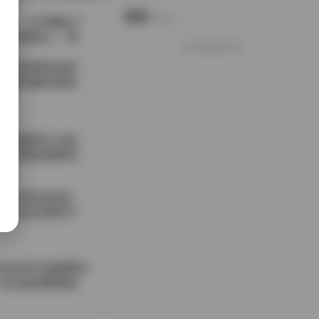
说说
Notes.
TB，几乎囊括了
特的发梢上，薄
好像就这么多
模特身着复杂的
感受到她对身体
台到极简主义的
连衣裙形成柔和
的变化而自然流
观众在欣赏时不
200%也能看到
无论是想要挑选