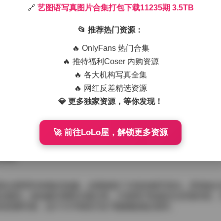
🔗
艺图语写真图片合集打包下载11235期 3.5TB
次的11235期合集把近期的多组作品全部打包，容量达到了3.5
首先映入眼帘的是一系列户外晨光写真，柔和的金色光线洒在模
📂 推荐热门资源：
又带点诗意的氛围。
鹅绒窗帘作为背景，灯光则侧面打射，制造出强烈的明暗对比。
🔥 OnlyFans 热门合集
沙发上的慵懒倚靠到站落地窗前的挺拔伸展，每一个切换都让人
🔥 推特福利Coser 内购资源
间，光线在蕾丝纹理上产生细微的折射，像是无声的低语。
🔥 各大机构写真全集
 3.5TB
🔥 网红反差精选资源
的切换。从城市的老巷子到海边的礁石，从复古咖啡馆的木质吧
💎 更多独家资源，等你发现！
色彩基调和光源温度。老巷子里的斑驳墙面与模特身上的淡粉色
明，海风吹起的发丝与浪花的节奏似乎在同步呼吸。
🚀 前往LoLo屋，解锁更多资源
种自然流露的气质，她不刻意摆 pose，而是让情绪随着环境
时刻，都能看到她眼中那份对当下的专注与感受。这种真实感让
共鸣。
高分辨率RAW格式拍摄，后期保留了丰富的细节层次，即便放大到
当规范，按拍摄日期和主题分类，方便用户快速定位所需内容。
质量写真，这个3.5TB的打包下载都能满足需求。