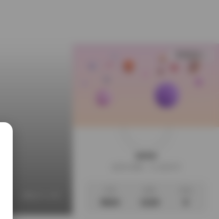
查看更多
weme
这家伙很懒，什么都没写
文章
标签
说说
图片
美女个人写真
美女摄影作品福利
美女摄影摆姿宝典
3624
1118
0