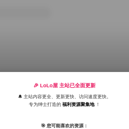
🎉 LoLo屋 主站已全面更新
🔔 主站内容更全、更新更快、访问速度更快。
专为绅士打造的
福利资源聚集地
！
B
Cosplay图集下载
合集打包下载
气质美女妹子
白丝诱惑
🎯 您可能喜欢的资源：