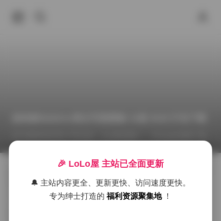
絞肉姬Walküre美女写真图集 32套 8GB 打包下载
2026年6月27日 下午3:19
推特福利
Cosplay图集下载
🎉 LoLo屋 主站已全面更新
絞肉姬Walküre一直以冷峻的线条感和利落的动作姿态著
🔔 主站内容更全、更新更快、访问速度更快。
称，这次发布的32套写真图集把她的多面魅力全部收录
进了约8GB的素材包里。每一套都有明确的主题，从工
专为绅士打造的
福利资源聚集地
！
业风的金属车间到日式庭院的樱雨，再到未来都市的霓
虹街头，场景切换自然且不生硬，光影处理也随环境而