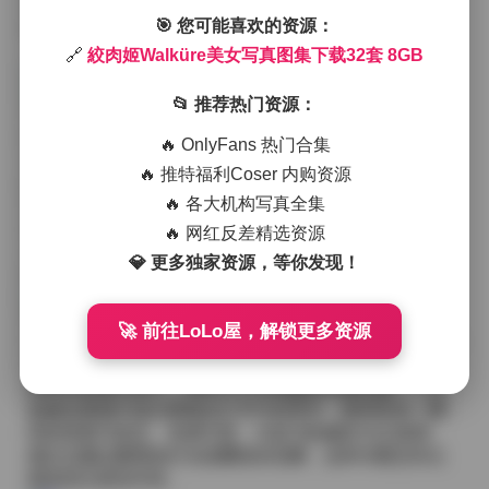
变化——在昏暗的仓库里，她的银白短发被聚光灯剪出
🎯 您可能喜欢的资源：
锐利的轮廓；在樱花飘落的小径上，柔光洒在她的侧脸
上，带出一种静谧而略带疏离的美感。
🔗
絞肉姬Walküre美女写真图集下载32套 8GB
📂 推荐热门资源：
更多内容:
絞肉姬Walküre美女写真图集下载32套 8GB
服装上的搭配同样用心。有的套装采用修身的皮质战
🔥 OnlyFans 热门合集
衣，金属扣件与她的机械义肢相呼应，整体呈现出硬核
🔥 推特福利Coser 内购资源
的战斗准备感；有的则换上轻透的雪纺连衣裙，配以细
🔥 各大机构写真全集
带系腰，动作时裙摆随风轻扬，显出另一种柔韧的力
量。鞋子方面，从军靴到绑带凉鞋都有涉猎，每一次脚
🔥 网红反差精选资源
步的落点都被镜头捕捉得十分细腻，地面的纹理、光影
💎 更多独家资源，等你发现！
的反射都成为画面的一部分。
整体观感上，这套图集没有刻意去追求甜美或萌系的表
🚀 前往LoLo屋，解锁更多资源
现，而是保持了絞肉姬Walküre一贯的锐利气质。镜头语
言多采用低角度仰拍和侧光侧影，使人物在画面中具有
某种压迫感与张力，同时又不失细腻的情感流露——比
如她在废墟中低头看着自己手中的零件，眼神里有一瞬
间的思索与坚定。色调方面，冷蓝与机械灰为主基调，
偶尔点缀以暖橙的灯光或樱粉的花瓣，这种冷暖交织让
视觉层次更加丰富。