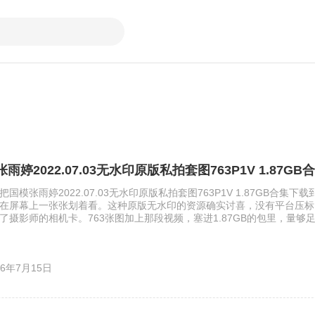
雨婷2022.07.03无水印原版私拍套图763P1V 1.87G
把国模张雨婷2022.07.03无水印原版私拍套图763P1V 1.87GB合集
在屏幕上一张张划着看。这种原版无水印的资源确实讨喜，没有平台压标
了摄影师的相机卡。763张图加上那段视频，塞进1.87GB的包里，量够
感。 张雨婷这名字在国模圈里不算生僻，但每次出私拍总能玩出点不一
在2022年7月3日，盛夏刚开始，室内却避开了燥热。场景大概是个带落
闲置的民宿。木地板反光很弱，墙角堆着两本旧杂志，窗纱被风吹得半鼓
26年7月15日
动，光斑落在小腿上，私拍套图最迷人的就是 […]