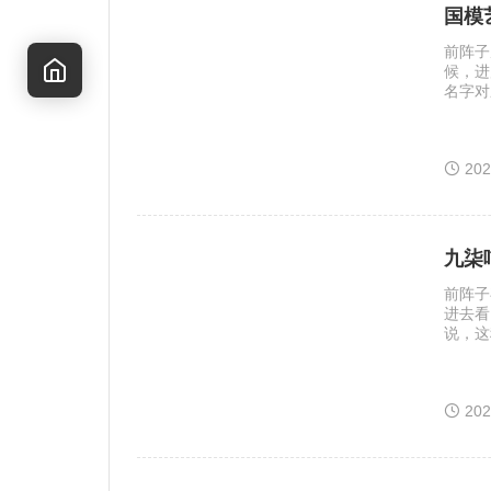
国模
前阵子
候，进
名字对
概只有
午后阳
更在意
20
景细节
九柒
前阵子
进去看
说，这
边。九
家，午
意的松
20
反而让