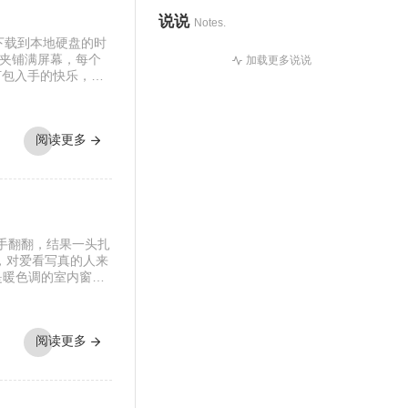
说说
Notes.
包下载到本地硬盘的时
夹铺满屏幕，每个
加载更多说说
打包入手的快乐，大
南方老宅的天井里。
通写真不一样，它
这种拍摄氛围与场
阅读更多
[…]
随手翻翻，结果一头扎
，对爱看写真的人来
是暖色调的室内窗
。拍摄氛围特别居
在窗外，那种不经
场景重复而乏味，
阅读更多
 […]