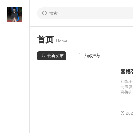
首页
Home.
最新发布
为你推荐
国模张
前阵子
无事就
直接进
册的实
日期锚
者谁家
20
境里走