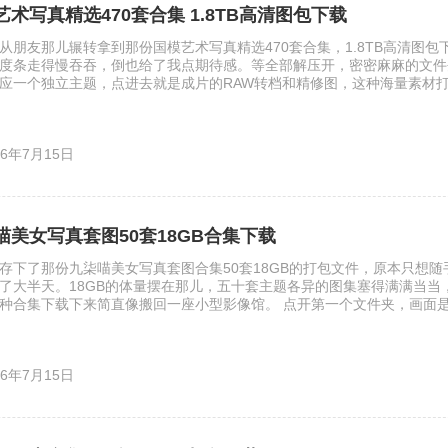
艺术写真精选470套合集 1.8TB高清图包下载
从朋友那儿辗转拿到那份国模艺术写真精选470套合集，1.8TB高清图
度条走得慢吞吞，倒也给了我点期待感。等全部解压开，密密麻麻的文件
应一个独立主题，点进去就是成片的RAW转档和精修图，这种海量素材
攒图党才懂。 翻看第一套的时候，画面里是个穿月白旗袍的姑娘，坐在
光从瓦檐漏下来，在她锁骨和旗袍盘扣上烫出暖金色的痕。艺术写真和普
情绪留白，模特没看镜头，手指搭在石凳边沿，像在等一场不会来的雨。
26年7月15日
的拿捏，在合集里几乎成了标配，你能看到摄影师对自然光极其耐心，有时 
喵美女写真套图50套18GB合集下载
存下了那份九柒喵美女写真套图合集50套18GB的打包文件，原本只想
了大半天。18GB的体量摆在那儿，五十套主题各异的图集塞得满满当当
种合集下载下来简直像搬回一座小型影像馆。 点开第一个文件夹，画面
柒喵穿着宽松的奶白色毛衣，发尾随意用夹子别住，手里还捏着半杯咖啡
后阳光从纱帘透进来，在木地板上拉出长长的影子。她没看镜头，目光落
弛感一下就抓住了人。这套图里好几张都是类似的生活碎片，却不会因为
26年7月15日
人觉得博主气质里自带一种安抚情绪的力量。 往后面翻，穿搭风格开始跳脱