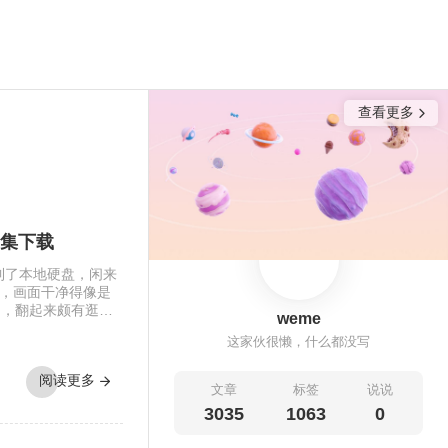
查看更多
B合集下载
下载到了本地硬盘，闲来
，画面干净得像是
足，翻起来颇有逛相
weme
样的安静。这一回的
这家伙很懒，什么都没写
地窗的出租公寓，或
。她就在那样的环
阅读更多
文章
标签
说说
3035
1063
0