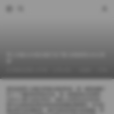
秀人内购1090套合集打包下载 全模原档1092G资
源
2026年4月30日 上午3:03
秀人专区
全模特
气质美女
拿到这套秀人内购1090套合集的时候，第一感觉就像打
开了一个藏在暗房里的宝盒。每一套都是独立的原档，
文件大小累计达到1092G，画质上没有经过任何压缩，
细节从皮肤的纹理到布料的纹路都能清晰看到。作为拍
摄这类作品的摄影师，我对光影的控制向来很挑剔，而