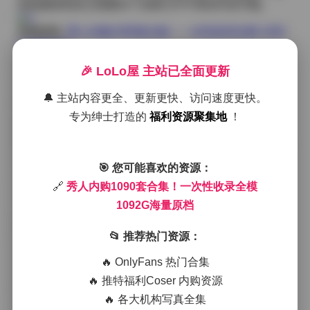
这批素材恰恰让我看到了后期几乎不用动手的可能。
原图获取:
秀人内购1090套合集！一次性收录全模 1092
G海量原档
🎉 LoLo屋 主站已全面更新
在拍摄现场，模特往往被安排在柔光箱与自然光交叉的
位置，这样既能保持肤色的温润，又能在衣料上产生细
🔔 主站内容更全、更新更快、访问速度更快。
腻的高光。比如一套以淡粉色丝绸连衣裙为主题的写
专为绅士打造的
福利资源聚集地
！
真，模特站在落地窗前，晨光透过薄纱窗帘洒在她的侧
脸，光线在裙摆上形成层次分明的折射，裙摆的每一道
褶皱都被原档忠实记录下来。另一套则是深夜的工业风 l
oft，模特身着黑色皮质短裙与金属链条装饰的上衣，背
🎯 您可能喜欢的资源：
后是裸露的水泥墙和横向的管道，灯光采用低色温的聚
🔗
秀人内购1090套合集！一次性收录全模
光灯，制造出强烈的对比与戏剧性的阴影，皮革的反光
与墙面的粗糙形成鲜明的材质对话。
1092G海量原档
📂 推荐热门资源：
这些作品里，模特的气质常常被描述为“既有少女感又不
失成熟的从容”。在一组以复古花卉印象为核心的系列
🔥 OnlyFans 热门合集
里，她的笑容带着一点羞涩，眼神却透出坚定，手中的
🔥 推特福利Coser 内购资源
旧式相机成了画面的点缀，而不是道具。而在另一组街
🔥 各大机构写真全集
头风的写真中，她的步伐带着城市的节奏，发丝被微风