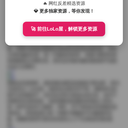
吹起，瞬间捕捉到的动感让静态的画面也有了呼吸感。
🔥 网红反差精选资源
这样的表现力不是靠姿势堆砌，而是来自对光线、环境
💎 更多独家资源，等你发现！
以及自身情绪的精准把握。
🚀 前往LoLo屋，解锁更多资源
穿搭方面，这套合集覆盖了从甜美礼服到前卫街头的全
谱系。有的套装使用了大量的透视蕾丝，光线穿过纱网
后在皮肤上投出细腻的影影；有的则是大胆的色块拼
接，亮黄与深蓝的碰撞在原档里依然保持饱和度，没有
出现色偏或失真。每一件服装的材质、剪裁与模特的身
形都被镜头完整呈现，甚至连衣物内侧的缝线细节也能
在放大后看到。
观看这些原档时，最直观的感受是画面的“厚实感”。因为
没有经过二次压缩，色阶的过渡非常平滑，阴影部分的
细节没有被抹平，高光也没有出现溢出的白块。这对于
想要研究光影构造、色彩搭配或是服装表现的人来说，
是一种罕见的学习素材。同时，对于单纯欣赏美图的读
者来说，高保真度让每一张图片都像是可以触摸的实
物，细腻的肌理与真实的色彩让人产生身临其境的感
觉。