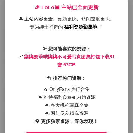
魅力。
🎉 LoLo屋 主站已全面更新
在室内系列里，柒柒常常选择柔和的自然光作为主光
🔔 主站内容更全、更新更快、访问速度更快。
源，窗帘半拉，光线洒在她的侧脸上，留下细腻的阴影
与高光。她会穿上淡粉色的针织衫或是白色的衬衫，搭
专为绅士打造的
福利资源聚集地
！
配简单的牛仔短裤，整体呈现出一种慵懒又甜美的氛
围。有时她会坐在地毯上，脚边散落着几本旧书，手里
轻轻翻动着相册，这种细节让画面多了一份生活化的呼
🎯 您可能喜欢的资源：
吸感。
🔗
柒柒要乖哦柒柒不可爱写真图集打包下载81
在线浏览:
柒柒要乖哦柒柒不可爱写真图集打包下载81套
63GB
套 63GB
户外的拍摄则更加活泼。在城市的老巷子里，她身着复
古格子衬衫与高腰阔腿裤，背后是斑驳的红砖墙，墙面
📂 推荐热门资源：
上偶尔点缀着涂鸦，整体色调温暖而不失层次。另一套
则是在海边的日落时分，她换上轻薄的雪纺连衣裙，裙
🔥 OnlyFans 热门合集
摆随海风轻轻摇曳，金色的阳光在她的发梢上划出细碎
🔥 推特福利Coser 内购资源
的光点，镜头捕捉到她低头笑望远方的瞬间，带着一点
🔥 各大机构写真全集
淡淡的忧郁与期待。
🔥 网红反差精选资源
💎 更多独家资源，等你发现！
服装上的变化也是这套图集的一大看点。除了日常的休
闲装，还有不少主题装扮：比如校园风的百褶裙与白色