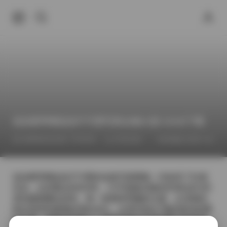
柒柒要乖哦柒柒不可爱写真合集81套 63GB下载
2026年6月23日 下午8:44
抖音反差
jk制服白丝袜小仙女
柒柒要乖哦柒柒不可爱的这套写真图集一共收录了81套
作品，总容量达到63GB，几乎把她近期的所有私房与外
景拍摄都囊括进来。每一套都有明确的主题，从清晨的
阳光房间到夜晚的霓虹街头，从简约的白T恤到复杂的蕾
丝礼服，画面的切换让人感受到她在不同场景下的多面