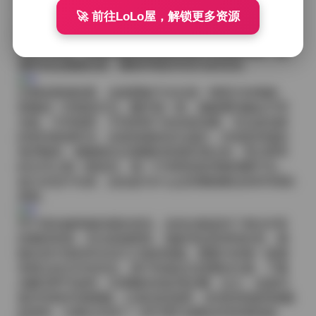
衬衫，配上小皮鞋，青春气息扑面而而；又或者是夜店
🚀 前往LoLo屋，解锁更多资源
风的亮片短裙与金属链条腰带，灯光下闪烁的细节让人
眼前一亮。每一次换装，柒柒都会根据服装的特点调整
姿态与表情，甜美时她会眯起眼睛露出浅浅的酒窝，酷
感时则会微微抬眉，嘴角带着若有若无的笑意。
从整体观感来看，这套图集不仅仅是一堆照片的堆砌，
更像是一本视觉日记。翻开每一套，都能看到她在不同
光线、不同场景、不同穿搭下的自然流露。无论是安静
的室内阅读时光，还是热闹的街头漫步，亦或是浪漫的
海岸晚风，都被镜头以细腻的质感呈现出来。高分辨率
的文件让每一根发丝、每一片布料的纹理都清晰可见，
放大后也不失真，这也是为什么总容量能够达到63GB的
原因。
对于喜欢她风格的朋友来说，这份合集提供了相当丰富
的素材来源，无论是做壁纸、做参考还是单纯欣赏，都
能在其中找到符合自己口味的画面。图集中的每一套都
有独立的文件夹命名，便于快速定位想要的主题，下载
后解压即可使用，无需额外的处理步骤。总之，这套81
套63GB的写真图集，以真实的场景、多变的风格和细腻
的画质，为观众呈现了一段可爱与成熟交织的视觉旅