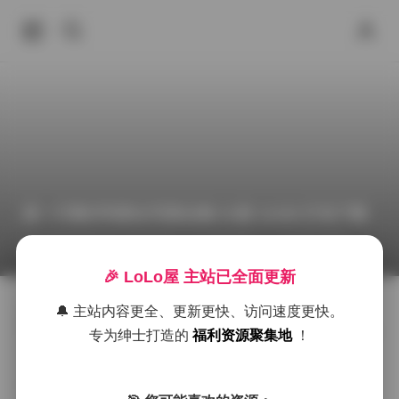
是一只熊仔吗美女写真合集 51套 11GB 打包下载
2026年6月24日 下午10:48
推特福利
古韵古风图
合
🎉 LoLo屋 主站已全面更新
🔔 主站内容更全、更新更快、访问速度更快。
是一只熊仔吗这套写真合集收录了51套作品，总容量达
到了11GB，画面风格多变却始终保持着一种柔软而带点
专为绅士打造的
福利资源聚集地
！
俏皮的气质。每一套图册都围绕不同的主题展开，从清
晨的阳光洒落在木质地板上的慵懒姿态，到夜色中霓虹
灯光下的都市感造型，细节处理都很用心。