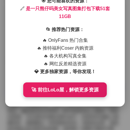
🎯 您可能喜欢的资源：
在服装搭配上，博主喜欢将简约的基础款与一些有设计
感的单品混搭。比如一件白色棉质T恤配上高腰阔腿牛仔
🔗
是一只熊仔吗美女写真图集打包下载51套
裤，脚踩一双小白鞋，整体看起来干净利落；又或者选
11GB
择一件薄纱连衣裙，外搭短款牛仔外套，脚步轻盈地在
草地上漫步，光影随着裙摆的摇曳而变化。颜色上，她
📂 推荐热门资源：
偏爱低饱和度的米白、薄荷绿和淡粉，偶尔会用一件亮
色的外套或配饰来点亮整体画面。
🔥 OnlyFans 热门合集
拍摄场景也十分考究。有的作品选在老城区的石板巷子
🔥 推特福利Coser 内购资源
里，墙面斑驑的红砖与她的淡色衣物形成对比；有的则
🔥 各大机构写真全集
搬到海边，蓝天白云与她的长发交织，海风吹起发丝的
瞬间被捕捉得格外自然；还有几套是在室内工作室完
🔥 网红反差精选资源
成，柔光箱打出的光线柔和且均匀，使得皮肤看起来如
💎 更多独家资源，等你发现！
同牛奶般细腻。每一次快门按下，似乎都在捕捉一个不
经意的呼吸或一个轻笑的瞬间。
内容详情:
是一只熊仔吗美女写真图集打包下载51套 11G
🚀 前往LoLo屋，解锁更多资源
B
从整体感受来看，这套合集不仅仅是一堆图片的堆砌，
更像是一本视觉日记，记录了博主在不同情境下的自我
表达。她的姿态往往带有一种不刻意却让人眼前一亮的
自然感，无论是站在窗边望向远方，还是坐在地板上抱
膝而坐，都透露出一种安静的自信。光影的运用、色彩
的控制以及对细节的把握，使得每一张图片都有可看