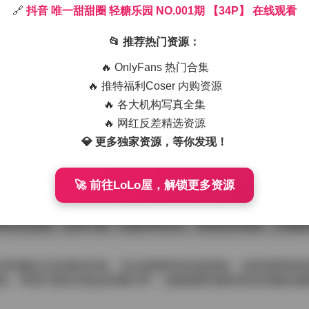
🔗
抖音 唯一甜甜圈 轻糖乐园 NO.001期 【34P】 在线观看
，给整个棚子铺上一层柔和的金色。甜甜圈的造型摆在白色底板
温热点心。我调低光圈，让背景轻轻虚化，只有那圈圈的甜甜与
📂 推荐热门资源：
期 【34P】 在线观看
🔥 OnlyFans 热门合集
，柔光箱的光线被白色反光板柔化后，把甜甜圈的曲线勾勒得格
🔥 推特福利Coser 内购资源
音，只有快门的轻响伴随呼吸。模特的妆容也很自然，淡粉色唇
🔥 各大机构写真全集
点慵懒的甜美。
纤细的手腕。下身搭配的是高腰浅牛仔短裤，裤脚做了做旧处理
🔥 网红反差精选资源
系着，整体看起来既干净又带点俏皮。当她轻轻端起甜甜圈，指
💎 更多独家资源，等你发现！
几颗细小的糖星。
过麦克风，笑声在空间里回荡，没有刻意的姿势，只有自然的互
，有时候切换到24-70变焦拉远捕捉她的全身姿态。每一次快门
🚀 前往LoLo屋，解锁更多资源
ightly 提升了对比度，让糖霜的光泽更加明显，同时把背景的
果店的温柔，甜而不腻，轻盈却有层次。看着这些画面，仿佛能
对轻糖生活态度的呈现。无论是模特的自然表情，还是场景里的
的。希望大家在浏览这些图片时，也能感受到那份来自轻糖乐园