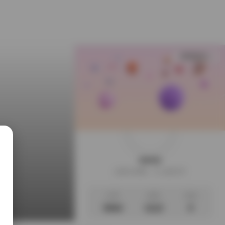
查看更多
weme
这家伙很懒，什么都没写
文章
标签
说说
3564
1112
0