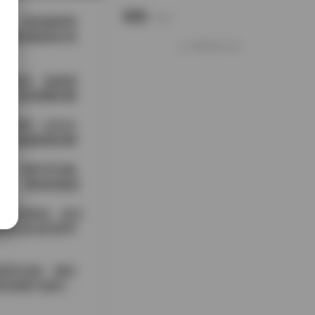
说说
Notes.
上，表面裹着薄
手指的触感在画
好像就这么多
外圆润。地面铺
膏与甜甜圈的糖
，带着一点街头
尖轻触糖霜的瞬
动。我时常切换
落下，都感觉像是
色调压得更低，使主
闻到淡淡的香草
柔和光线，都在
的甜蜜与放松。