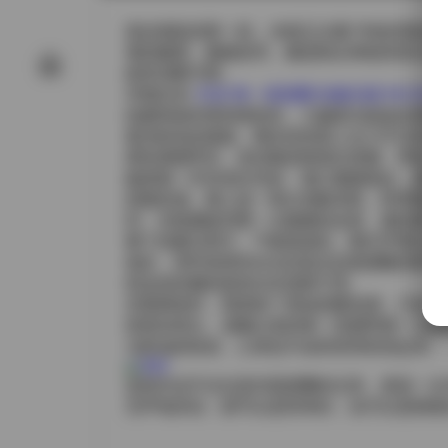
拿起相机的那一刻，光线正从窗户斜斜洒进来
薄的糖霜，微微发亮，像是刚从烤箱里拿出的
面里清晰可辨。
详细目录:
抖音 唯一甜甜圈 轻糖乐园 NO.001
拍摄现场布置得很轻松，几盏柔光箱放在两侧
着淡粉色的绒毯，脚步轻轻踩上去几乎没有声
霜色调相呼应，发丝随意散落在肩侧，带着一
她身着一件米色针织衫，袖口微微卷起，露出
的随意感。脚上是一双白色帆布鞋，鞋带随意
间，光线捕捉到那一点微微的反射，像是撒了
整个拍摄过程中，气氛很放松。聊天声偶尔穿
焦距，有时候用50mm定焦拉近甜甜圈的细节
把这份轻糖的甜意封存进胶片里。
后期调色时，我保留了原始的暖色调，只是 sl
体更加突出。成像出来的每一张都带着一点糖
与奶油的味道，心情也不由得变得轻快起来。
这组作品不仅仅是对甜甜圈的记录，更是一次
无声地诉说：甜可以是简单的，也可以是精致