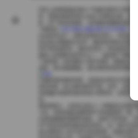
抖音上的肥嘉最近推出了轻糖乐园NO.005
里，肥嘉身着柔和的 pastel 色调连衣
射，投下柔和的阴影，使得她的侧颜线条更加
下载地址:
抖音 肥嘉 轻糖乐园 NO.005期 【3
在这组作品中，场景布置相当用心。背后是一
时会发出细微的沙沙声，像是踩在刚出炉的蛋
明气球形成呼应，整体呈现出一种轻盈而不失
服装上的搭配也是亮点之一。她选择了薄纱拼
下身则是一条及膝的 A 版半身裙，裙摆处
皮鞋，鞋头微微翘起，配合整体的甜美风格，
从摄影师的视角来看，光影的运用尤为关键。
发的轮廓，防止整体显得平面。此外，还使用
色调偏向低饱和度的粉蓝与薄荷绿，这种色彩
悦。
整体观感上，这组作品给人一种像是走进童话
卡龙，或者是她在糖果堆中寻找最甜的一颗。
自觉地被她的氛围所感染。虽然只有39张，
对于喜欢轻甜风格的粉丝来说，这一期不仅是
是从肥嘉本人的气质与表现来看，轻糖乐园NO