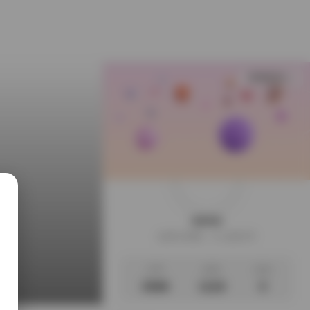
查看更多
weme
这家伙很懒，什么都没写
文章
标签
说说
3588
1118
0