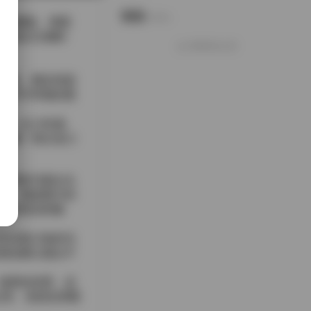
说说
Notes.
细腻捕捉。画面
。光线从左侧斜
好像就这么多
糖粉，脚步轻踩
她手中举着的透
失一点小性感。
上踩着一双白色小
则用来勾勒出头
力。整套图片的
一种清凉的愉
尝试新口味的马
感流露让观众不
场景的布置，还
记录。若想在闲暇