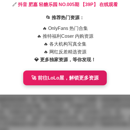
🔗
抖音 肥嘉 轻糖乐园 NO.005期 【39P】 在线观看
期，这一套共收录了39张图片，甜美与清新的氛围在每一帧里都被
裙，裙摆随微风轻轻摇曳，仿佛把整个场景笼罩在一层淡淡的糖霜之下
📂 推荐热门资源：
立体，同时也为背景的糖果装饰增添了几分梦幻感。
9P】 在线观看
🔥 OnlyFans 热门合集
排排彩色的马卡龙塔和棉花糖堆积成的小山，地面铺满了细碎的
🔥 推特福利Coser 内购资源
糕表面。肥嘉的发型随意地披散在肩后，几缕发丝被风吹起，与
🔥 各大机构写真全集
细节的视觉节奏。
接的上衣，透视感与内里的蕾丝相互交织，既保持了少女感又不
🔥 网红反差精选资源
点缀着小巧的糖果图案，走路时会轻轻晃动，带来微微的闪光。脚
💎 更多独家资源，等你发现！
却又不显得过于幼稚。
主光采用大光圈软箱，使得皮肤呈现出细腻的哑光质感，而背光
🚀 前往LoLo屋，解锁更多资源
了反光板填充面部的阴影，使得眼神更加明亮，笑容也更具感染
选择不仅与轻糖乐园的主题相呼应，也让观看者在视觉上感受到
糖果屋的错觉。每一张图片都在讲述一个小故事：或者是她正在
肥嘉的表情自然流畅，时而含笑，时而略带好奇，这种真实的情
但每一张都经过精心挑选与后期处理，细节上的用心可见一斑。
视觉上的享受，更是一种情感上的共鸣。无论是从服装的细节、
.005期都成功地把一种充满糖分的快感转化成了可触摸的影像