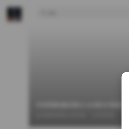
抖音肥嘉轻糖乐园NO.005期39P资源合
2026年5月2日 上午3:28
抖音反差