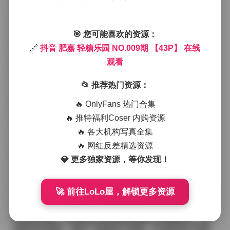
在她的身上自然垂落，没有刻意的修饰，却让整体看起
来既清新又带点俏皮的街头感。
镜头在她身边游走时，捕捉到不少即兴的瞬间。比如她
🎯 您可能喜欢的资源：
低头整理裙摆时，指尖轻触裙摆的褶皱，光线在那一瞬
间把细腻的纹理拉伸出柔和的阴影；又或者她靠在墙
🔗
抖音 肥嘉 轻糖乐园 NO.009期 【43P】 在线
角，一只手随意地插在口袋里，另一只手拿着半块棉花
观看
糖，表情略带羞涩又带着一点 mischievous 的笑意。这
些细节让人感觉不到摄影师的安排，更像是她在糖果世
📂 推荐热门资源：
界里随手记录下的小确幸。
整体氛围偏向温暖的粉橙调，背景则是简约的糖果店陈
🔥 OnlyFans 热门合集
设——透明的玻璃罐装满了各种颜色的软糖，墙面贴着
🔥 推特福利Coser 内购资源
手绘的卡通图案，地面铺着浅木色的复古地砖。这样的
🔥 各大机构写真全集
场景既不喧宾夺主，又为主体提供了丰富的色彩层次，
使得肥嘉的肤色在画面中更显白皙，而她的笑容也像是
🔥 网红反差精选资源
被糖霜轻轻裹住，甜而不腻。
💎 更多独家资源，等你发现！
从穿搭角度来看，这组作品并没有追求夸张的潮流单
品，而是通过基础款的叠加和色彩的呼应，营造出一种
🚀 前往LoLo屋，解锁更多资源
“日常里的小惊喜”。针织短裙的微弹性让她在做出轻微的
跳跃或转身时，裙摆会自然地随动作起伏，带来一种活
泼的律动感；开衫的松垮剪裁则在她低头或侧身时，形
成柔软的褶皱，增加了画面的立体感。运动鞋的白色基