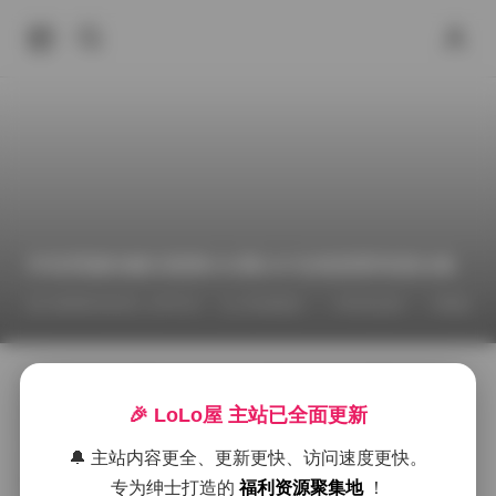
抖音肥嘉轻糖乐园第009期43P在线观看资源合集
2026年5月2日 上午4:11
街拍精选
抖音反差
肥嘉
打开这一期的图集，首先映入眼帘的是一种柔和却不失
活力的色调，像是午后阳光透过薄纱洒在糖果店的橱窗
🎉 LoLo屋 主站已全面更新
里。肥嘉在这组轻糖乐园的写真里，选择了几件看似简
单却细节考究的单品：薄荷绿的针织短裙、奶油色的针
🔔 主站内容更全、更新更快、访问速度更快。
织开衫以及点缀着小珠子的白色运动鞋。每一件衣服都
专为绅士打造的
福利资源聚集地
！