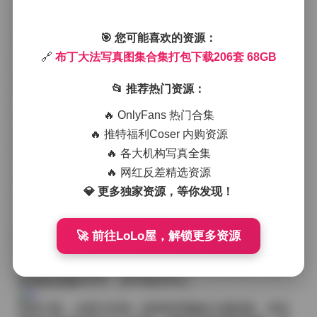
光影交错，使得每一张照片都带有轻微的梦幻感，仿佛
把观者带入一个安静的午后时光。
在拍摄氛围上，布丁大法倾向于利用柔光箱或自然窗光
🎯 您可能喜欢的资源：
来填充面部，阴影处理得十分细腻，避免了硬朗的对
🔗
布丁大法写真图集合集打包下载206套 68GB
比。这种光线处理让皮肤呈现出细腻的光泽，同时也让
服装的纹理更加立体。无论是轻纱连衣裙还是简约的针
📂 推荐热门资源：
织衫，都能在光线的渲染下显得层次分明。
🔥 OnlyFans 热门合集
场景选择上，合集里既有室内的温暖卧室，也有户外的
🔥 推特福利Coser 内购资源
林间小径和海边沙滩。室内场景常以木质家具和淡色墙
面为背景，营造出一种居家的慵懒感；户外则多选择清
🔥 各大机构写真全集
晨或黄昏时分的自然光，树叶的斑驳光影与海浪的节奏
🔥 网红反差精选资源
相互呼应，为整体增添了一种流动的韵律。
💎 更多独家资源，等你发现！
博主的气质在这些作品里表现得相当内敛且富有层次
感。她的表情多半带着淡淡的笑意或若有所思的神态，
🚀 前往LoLo屋，解锁更多资源
眼神往往透露出一种安静的自信。这种气质与她选择的
服装风格相得益彰——偏好柔软的棉麻材质、淡雅的色
系以及简约的剪裁，偶尔会点缀一些小众的配饰，如细
链项链或编织手环，却不喧宾夺主。
穿搭方面，合集中的每一套都有明确的主题线索。有的