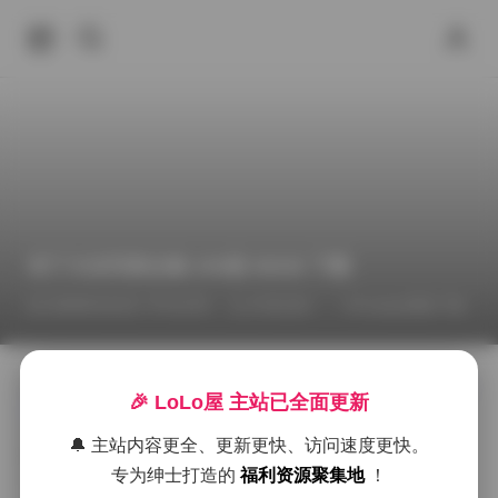
布丁大法写真合集 206套 68GB 下载
2026年5月2日 下午12:03
抖音反差
Cosplay图集下载
访问原始页面:
布丁大法写真图集合集打包下载206套 68
🎉 LoLo屋 主站已全面更新
GB
布丁大法的写真素材一直以柔和的光线和自然的姿态著
🔔 主站内容更全、更新更快、访问速度更快。
称，这次发布的206套合集共计约68GB，涵盖了从日常
专为绅士打造的
福利资源聚集地
！
居家到户外风光的多种场景。画面中常见的布料质感与