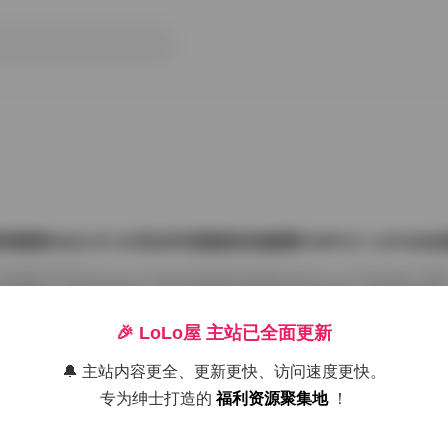
雨婷2022.07.03无水印原版私拍套图763P1V 1.87G
把国模张雨婷2022.07.03无水印原版私拍套图763P1V 1.87GB合集
在屏幕上一张张划着看。这种原版无水印的资源确实讨喜，没有平台压标
了摄影师的相机卡。763张图加上那段视频，塞进1.87GB的包里，量够
感。 张雨婷这名字在国模圈里不算生僻，但每次出私拍总能玩出点不一
🎉 LoLo屋 主站已全面更新
在2022年7月3日，盛夏刚开始，室内却避开了燥热。场景大概是个带落
闲置的民宿。木地板反光很弱，墙角堆着两本旧杂志，窗纱被风吹得半鼓
🔔 主站内容更全、更新更快、访问速度更快。
26年7月15日
动，光斑落在小腿上，私拍套图最迷人的就是 […]
专为绅士打造的
福利资源聚集地
！