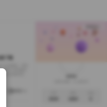
查看更多
B合集下载
下载到了本地硬盘，闲来
，画面干净得像是
足，翻起来颇有逛相
weme
样的安静。这一回的
这家伙很懒，什么都没写
地窗的出租公寓，或
。她就在那样的环
阅读更多
文章
标签
说说
3035
1063
0