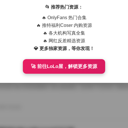
艺术写真精选470套合集 1.8TB高清图包下载
📂 推荐热门资源：
从朋友那儿辗转拿到那份国模艺术写真精选470套合集，1.8TB高清图
🔥 OnlyFans 热门合集
度条走得慢吞吞，倒也给了我点期待感。等全部解压开，密密麻麻的文件
应一个独立主题，点进去就是成片的RAW转档和精修图，这种海量素材
🔥 推特福利Coser 内购资源
攒图党才懂。 翻看第一套的时候，画面里是个穿月白旗袍的姑娘，坐在
🔥 各大机构写真全集
光从瓦檐漏下来，在她锁骨和旗袍盘扣上烫出暖金色的痕。艺术写真和普
情绪留白，模特没看镜头，手指搭在石凳边沿，像在等一场不会来的雨。
🔥 网红反差精选资源
26年7月15日
的拿捏，在合集里几乎成了标配，你能看到摄影师对自然光极其耐心，有时 
💎 更多独家资源，等你发现！
🚀 前往LoLo屋，解锁更多资源
喵美女写真套图50套18GB合集下载
存下了那份九柒喵美女写真套图合集50套18GB的打包文件，原本只想
了大半天。18GB的体量摆在那儿，五十套主题各异的图集塞得满满当当
种合集下载下来简直像搬回一座小型影像馆。 点开第一个文件夹，画面
柒喵穿着宽松的奶白色毛衣，发尾随意用夹子别住，手里还捏着半杯咖啡
后阳光从纱帘透进来，在木地板上拉出长长的影子。她没看镜头，目光落
弛感一下就抓住了人。这套图里好几张都是类似的生活碎片，却不会因为
26年7月15日
人觉得博主气质里自带一种安抚情绪的力量。 往后面翻，穿搭风格开始跳脱