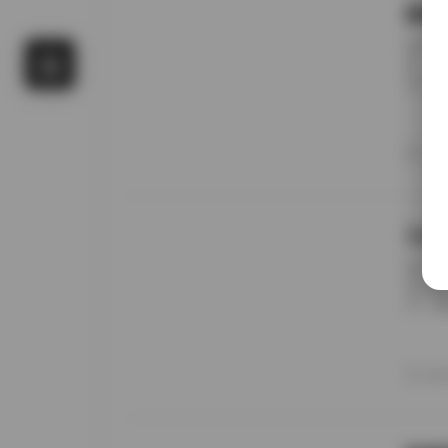
国模
前阵子
候，进
名字对
概只有
午后阳
更在意
20
景细节
九柒
前阵子
进去看
说，这
边。九
家，午
意的松
20
反而让