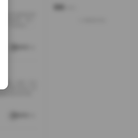
说说
Notes.
包下载到本地硬盘的时
夹铺满屏幕，每个
加载更多说说
打包入手的快乐，大
南方老宅的天井里。
通写真不一样，它
这种拍摄氛围与场
阅读更多
[…]
随手翻翻，结果一头扎
，对爱看写真的人来
是暖色调的室内窗
。拍摄氛围特别居
在窗外，那种不经
场景重复而乏味，
阅读更多
 […]