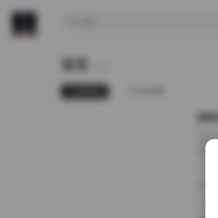
首页
Home.
最新发布
为你推荐
国模张
前阵子
无事就
直接进
册的实
日期锚
者谁家
20
境里走