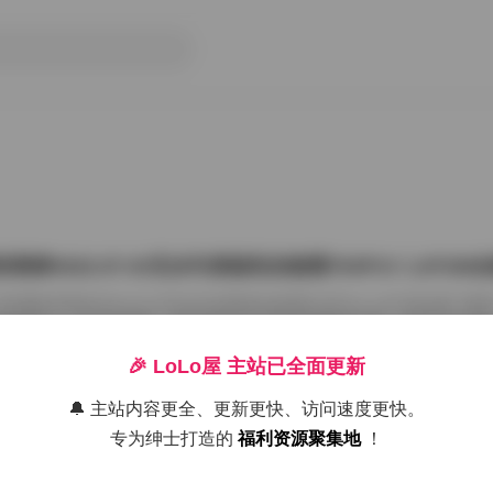
雨婷2022.07.03无水印原版私拍套图763P1V 1.87G
把国模张雨婷2022.07.03无水印原版私拍套图763P1V 1.87GB合集
在屏幕上一张张划着看。这种原版无水印的资源确实讨喜，没有平台压标
了摄影师的相机卡。763张图加上那段视频，塞进1.87GB的包里，量够
感。 张雨婷这名字在国模圈里不算生僻，但每次出私拍总能玩出点不一
🎉 LoLo屋 主站已全面更新
在2022年7月3日，盛夏刚开始，室内却避开了燥热。场景大概是个带落
闲置的民宿。木地板反光很弱，墙角堆着两本旧杂志，窗纱被风吹得半鼓
🔔 主站内容更全、更新更快、访问速度更快。
26年7月15日
动，光斑落在小腿上，私拍套图最迷人的就是 […]
专为绅士打造的
福利资源聚集地
！