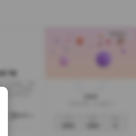
查看更多
B合集下载
下载到了本地硬盘，闲来
，画面干净得像是
足，翻起来颇有逛相
weme
样的安静。这一回的
这家伙很懒，什么都没写
地窗的出租公寓，或
。她就在那样的环
阅读更多
文章
标签
说说
3035
1063
0