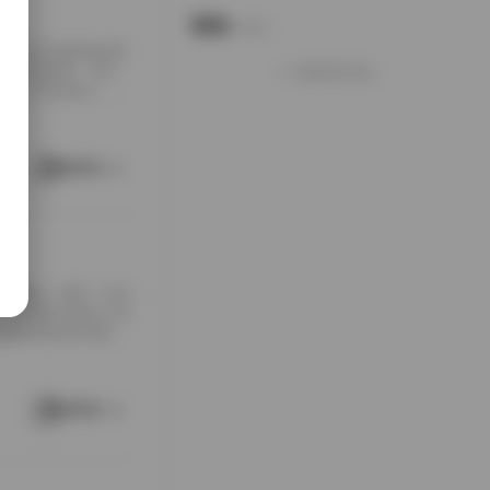
说说
Notes.
包下载到本地硬盘的时
夹铺满屏幕，每个
加载更多说说
打包入手的快乐，大
南方老宅的天井里。
通写真不一样，它
这种拍摄氛围与场
阅读更多
[…]
随手翻翻，结果一头扎
，对爱看写真的人来
是暖色调的室内窗
。拍摄氛围特别居
在窗外，那种不经
场景重复而乏味，
阅读更多
 […]