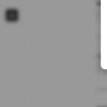
国模
前阵子
候，进
名字对
概只有
午后阳
更在意
20
景细节
九柒
前阵子
进去看
说，这
边。九
家，午
意的松
20
反而让