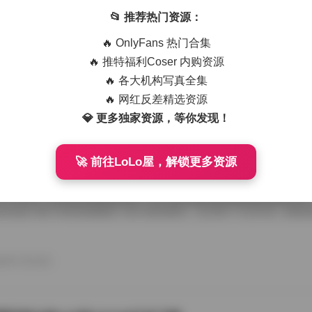
艺术写真精选470套合集 1.8TB高清图包下载
📂 推荐热门资源：
从朋友那儿辗转拿到那份国模艺术写真精选470套合集，1.8TB高清图
🔥 OnlyFans 热门合集
度条走得慢吞吞，倒也给了我点期待感。等全部解压开，密密麻麻的文件
应一个独立主题，点进去就是成片的RAW转档和精修图，这种海量素材
🔥 推特福利Coser 内购资源
攒图党才懂。 翻看第一套的时候，画面里是个穿月白旗袍的姑娘，坐在
🔥 各大机构写真全集
光从瓦檐漏下来，在她锁骨和旗袍盘扣上烫出暖金色的痕。艺术写真和普
情绪留白，模特没看镜头，手指搭在石凳边沿，像在等一场不会来的雨。
🔥 网红反差精选资源
26年7月15日
的拿捏，在合集里几乎成了标配，你能看到摄影师对自然光极其耐心，有时 
💎 更多独家资源，等你发现！
🚀 前往LoLo屋，解锁更多资源
喵美女写真套图50套18GB合集下载
存下了那份九柒喵美女写真套图合集50套18GB的打包文件，原本只想
了大半天。18GB的体量摆在那儿，五十套主题各异的图集塞得满满当当
种合集下载下来简直像搬回一座小型影像馆。 点开第一个文件夹，画面
柒喵穿着宽松的奶白色毛衣，发尾随意用夹子别住，手里还捏着半杯咖啡
后阳光从纱帘透进来，在木地板上拉出长长的影子。她没看镜头，目光落
弛感一下就抓住了人。这套图里好几张都是类似的生活碎片，却不会因为
26年7月15日
人觉得博主气质里自带一种安抚情绪的力量。 往后面翻，穿搭风格开始跳脱