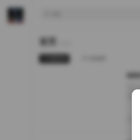
首页
Home.
最新发布
为你推荐
国模张
前阵子
无事就
直接进
册的实
日期锚
者谁家
20
境里走