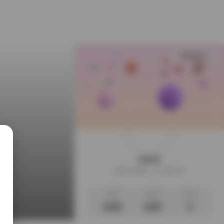
查看更多
weme
这家伙很懒，什么都没写
文章
标签
说说
3195
1097
0