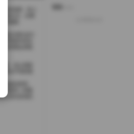
说说
Notes.
属光泽的混搭，给人
弱的蓝白光，仿佛
好像就这么多
科幻氛围。
是她低头望向远方
段即将展开的任
，材质看起来既
械感，也让画面
呈现出不同的视
过服装的材质、
人感受到一种紧
现以及欣赏强烈