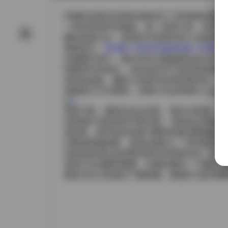
岛遇的这套KK战神合集收录了258张静态图
一种未来战甲的感觉。每一张照片里，KK都
随时准备出击。背景多半是简约的工业风场景
查看原文:
【岛遇】抖音KK战神合集【258P 12
在视频片段中，镜头常常以慢速推拉的方式捕
时眼神中的坚定。这些动作并不是刻意的姿势
务前的准备。服装上的细节处理也很到位，肩
有硬度又不失柔韧，光线打在这些部位上会产
色彩方面，整套作品以深蓝、银灰为基调，偶
在暗场中仍然保持可辨识度。光影的运用相当
觉效果，细节处的划痕与磨痕也被清晰捕捉到
从整体观感来看，这套合集给人一种克制而又
光影的处理以及场景的简约布局来传达一种准
张却不失优雅的氛围，仿佛在看到一个随时可
视觉冲击力的观众下载收藏，既能作为参考素