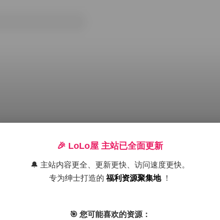
🎉 LoLo屋 主站已全面更新
🔔 主站内容更全、更新更快、访问速度更快。
专为绅士打造的
福利资源聚集地
！
5M
岛遇
抖音
美腿
高颜值
黄金专区
🎯 您可能喜欢的资源：