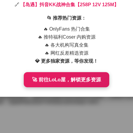
🔗
【岛遇】抖音KK战神合集【258P 12V 125M】
片和12段短视频，总大小约为125兆，画面整体偏向冷色调与金
身着光泽感十足的战斗服，肩甲与胸前的纹路在灯光下反射出微
📂 推荐热门资源：
，霓虹灯管或是金属网格作为点缀，既不抢主体又能增强整体的
V 125M】
🔥 OnlyFans 热门合集
捉KK的动作细节，比如她转身时战甲上的光带划过的轨迹，或
🔥 推特福利Coser 内购资源
展示，而是自然流露出的战斗准备状态，让人感觉像是在观看一
🔥 各大机构写真全集
部的防护片、腰部的装甲带以及腿部的防护套都有明显的层次感
生细微的高光与阴影交错，增加了画面的立体感。
🔥 网红反差精选资源
💎 更多独家资源，等你发现！
尔点缀些许荧光绿或紫红的光效，这种配色不仅突出了角色的机
讲究，侧光与背光交替使用，使得战甲的凹凸纹理在不同角度下
，仿佛讲述着这套装备经历过无数次实战的痕迹。
🚀 前往LoLo屋，解锁更多资源
张力十足的美感。它不依赖于过多的饰品或夸张的姿态，而是通
备就绪的战斗姿态。无论是静止的照片还是流动的视频，都能让
能启航的战士。这样的作品集合适合喜欢科幻风格、注重细节表
材，也能单纯欣赏其中所营造出的未来战斗美学。