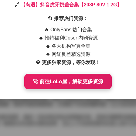
🔗
【岛遇】抖音虎牙奶盖合集【208P 80V 1.2G】
的礁石上，微咸的海风带着一点湿气，轻轻拂过模特的发梢。她
出微微的光泽，下摆随着海 breeze 轻轻摇曳，仿佛与潮汐同
📂 推荐热门资源：
听远方的浪声。
壳散落在沙地上，以及一条旧渔网随意搭的木质长椅。这些元素
🔥 OnlyFans 热门合集
低了光圈，让背景的海水与天空形成柔和的渐变，主体则在浅景
🔥 推特福利Coser 内购资源
一起，呈现出层次分明的触感。
🔥 各大机构写真全集
在礁石上，脚趾轻轻触碰海水，时而站在沙丘上，迎风伸展双臂
时的金色洒落，午后阳光稍显硬朗时的银白反射，甚至黄昏时分
🔥 网红反差精选资源
面充满了呼吸感，仿佛观众能够听见海浪的低语与风的轻叹。
💎 更多独家资源，等你发现！
呈现出奶油的柔和、米色的温暖以及偶尔的淡金高光。搭配的简
不失细节的考究。我在构图时特别留意负空间的运用，让模特的
不失环境的广阔感。
🚀 前往LoLo屋，解锁更多资源
V 1.2G】
持了原始光影的真实感。细节上的处理尽量克制，避免过度磨皮
图像，既有写真的精致感，又保留了纪实的瞬间感，让人在欣赏
感的氛围，像是一段短暂的海边假期被定格，观者在翻看时能够
一帧都在诉说着岛遇的故事，也让人不由得想要亲自踏上那片沙