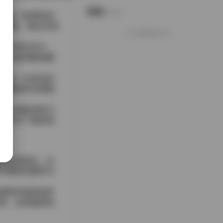
说说
Notes.
身着一套柔软的
步呼吸。镜头对准
好像就这么多
并不喧宾夺主，
深中被清晰地捕
。每一次姿态的
的暖橙色光晕都
约白色帆布鞋与
身形与广阔的海
或过度锐化，以
中感受到模特与
感受到海风的轻
滩，去体验那份