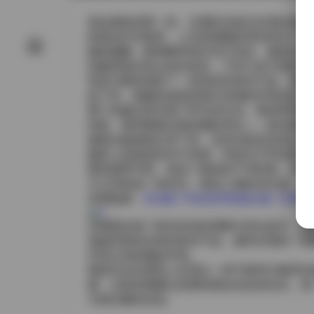
拿起相机的那一刻，岛遇的光线正好洒在海边
奶盖色针织套装，上衣的细腻纹理在阳光下呈现
她的侧颜，眼神略带迷茫却又坚定，像是在聆
拍摄现场没有过多的道具，只有几块天然的贝
而是为整体增添了一份质朴的海岛气息。我调
捉下来，细腻的皮肤质感与衣物的纤维交织在
整个拍摄过程充满了即兴的互动。模特时而坐
转换，都伴随着光线的微妙变化——晨光初露
被镜头敏感地记录下来。这些光影的流动让画
服装上的奶盖色并不单调，而是在不同光线下
裸色细带手链，保持了整体的干净利落，却又
天之间形成一种对话，既有人物的存在感，又
本期链接:
【岛遇】抖音虎牙奶盖合集【208P 80
后期我仅做了基本的色彩调整与对比提升，保
免破坏那份自然的海岛气息。最终呈现的一组
环境之间的微妙共鸣。
整套作品在视觉上呈现出一种宁静而又略带动
拂、沙粒的细腻以及模特那份淡定的自在。每
与海共舞的自由。