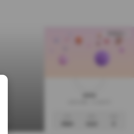
查看更多
weme
这家伙很懒，什么都没写
文章
标签
说说
金专区
3564
1112
0