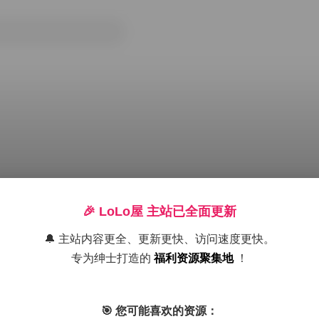
🎉 LoLo屋 主站已全面更新
🔔 主站内容更全、更新更快、访问速度更快。
专为绅士打造的
福利资源聚集地
！
丝袜
岛遇
抖音
积分专区
美腿
高颜值
黄
🎯 您可能喜欢的资源：