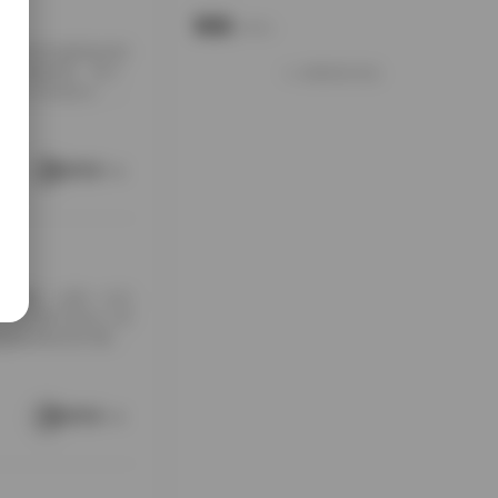
说说
Notes.
包下载到本地硬盘的时
夹铺满屏幕，每个
加载更多说说
打包入手的快乐，大
南方老宅的天井里。
通写真不一样，它
这种拍摄氛围与场
阅读更多
[…]
随手翻翻，结果一头扎
，对爱看写真的人来
是暖色调的室内窗
。拍摄氛围特别居
在窗外，那种不经
场景重复而乏味，
阅读更多
 […]