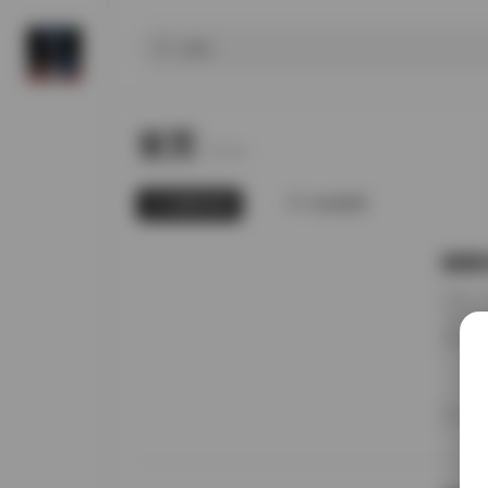
首页
Home.
最新发布
为你推荐
国模张
前阵子
无事就
直接进
册的实
日期锚
者谁家
20
境里走