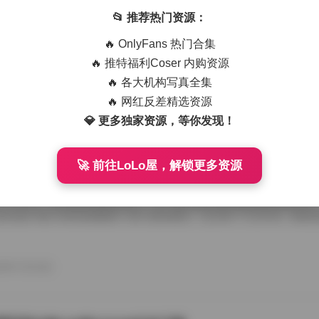
艺术写真精选470套合集 1.8TB高清图包下载
📂 推荐热门资源：
从朋友那儿辗转拿到那份国模艺术写真精选470套合集，1.8TB高清图
🔥 OnlyFans 热门合集
度条走得慢吞吞，倒也给了我点期待感。等全部解压开，密密麻麻的文件
应一个独立主题，点进去就是成片的RAW转档和精修图，这种海量素材
🔥 推特福利Coser 内购资源
攒图党才懂。 翻看第一套的时候，画面里是个穿月白旗袍的姑娘，坐在
🔥 各大机构写真全集
光从瓦檐漏下来，在她锁骨和旗袍盘扣上烫出暖金色的痕。艺术写真和普
情绪留白，模特没看镜头，手指搭在石凳边沿，像在等一场不会来的雨。
🔥 网红反差精选资源
26年7月15日
的拿捏，在合集里几乎成了标配，你能看到摄影师对自然光极其耐心，有时 
💎 更多独家资源，等你发现！
🚀 前往LoLo屋，解锁更多资源
喵美女写真套图50套18GB合集下载
存下了那份九柒喵美女写真套图合集50套18GB的打包文件，原本只想
了大半天。18GB的体量摆在那儿，五十套主题各异的图集塞得满满当当
种合集下载下来简直像搬回一座小型影像馆。 点开第一个文件夹，画面
柒喵穿着宽松的奶白色毛衣，发尾随意用夹子别住，手里还捏着半杯咖啡
后阳光从纱帘透进来，在木地板上拉出长长的影子。她没看镜头，目光落
弛感一下就抓住了人。这套图里好几张都是类似的生活碎片，却不会因为
26年7月15日
人觉得博主气质里自带一种安抚情绪的力量。 往后面翻，穿搭风格开始跳脱