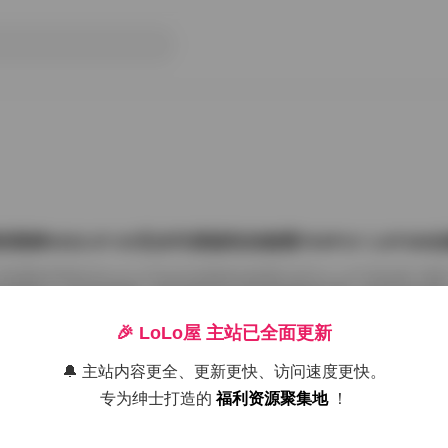
雨婷2022.07.03无水印原版私拍套图763P1V 1.87G
把国模张雨婷2022.07.03无水印原版私拍套图763P1V 1.87GB合集
在屏幕上一张张划着看。这种原版无水印的资源确实讨喜，没有平台压标
了摄影师的相机卡。763张图加上那段视频，塞进1.87GB的包里，量够
感。 张雨婷这名字在国模圈里不算生僻，但每次出私拍总能玩出点不一
🎉 LoLo屋 主站已全面更新
在2022年7月3日，盛夏刚开始，室内却避开了燥热。场景大概是个带落
闲置的民宿。木地板反光很弱，墙角堆着两本旧杂志，窗纱被风吹得半鼓
🔔 主站内容更全、更新更快、访问速度更快。
26年7月15日
动，光斑落在小腿上，私拍套图最迷人的就是 […]
专为绅士打造的
福利资源聚集地
！