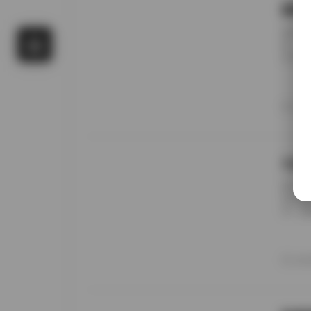
国模
前阵子
候，进
名字对
概只有
午后阳
更在意
20
景细节
九柒
前阵子
进去看
说，这
边。九
家，午
意的松
20
反而让