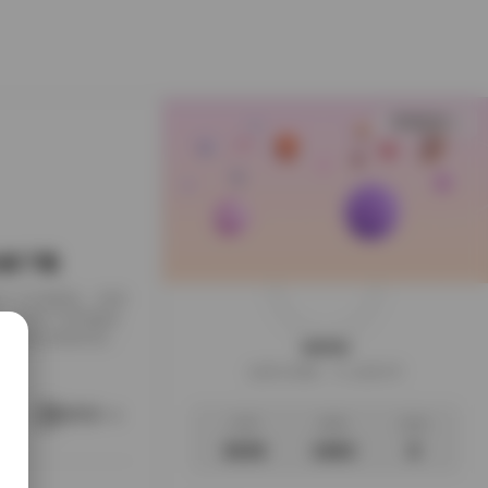
查看更多
B合集下载
下载到了本地硬盘，闲来
，画面干净得像是
足，翻起来颇有逛相
weme
样的安静。这一回的
这家伙很懒，什么都没写
地窗的出租公寓，或
。她就在那样的环
阅读更多
文章
标签
说说
3035
1063
0