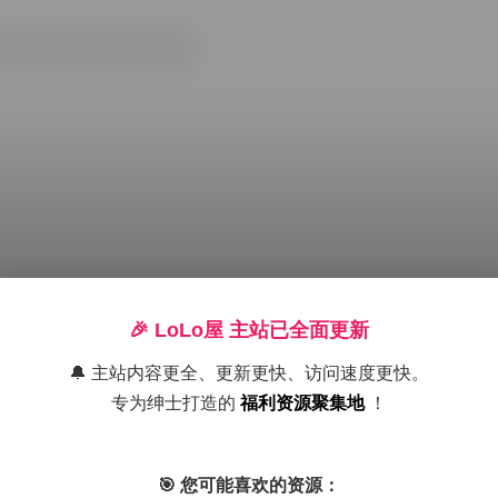
🎉 LoLo屋 主站已全面更新
🔔 主站内容更全、更新更快、访问速度更快。
专为绅士打造的
福利资源聚集地
！
610M 下载
岛遇
抖音
积分专区
高颜值
黄金专区
🎯 您可能喜欢的资源：