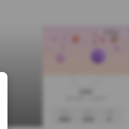
查看更多
weme
这家伙很懒，什么都没写
文章
标签
说说
3624
1118
0