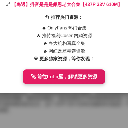
🔗
【岛遇】抖音是是是佩恩老大合集【437P 33V 610M】
浓郁的海风与阳光混合的感觉瞬间包围。画面里，佩恩老大站在
的发梢上跳动，像是撒下了一层细碎的金粉。每一张照片都有不
📂 推荐热门资源：
，裙摆随海 breeze 轻轻摇曳；午后的阳光则把她的皮肤晒出
脚踩一双编织凉鞋，整个人显得既随又不失格调。
🔥 OnlyFans 热门合集
佩恩老大时而坐在沙滩上的木椅上，手里拿着一杯椰汁，目光望
🔥 推特福利Coser 内购资源
织成一种自然的节奏。镜头语言相当克制，没有过多的特效，主
🔥 各大机构写真全集
天空被染成橙红色，她的剪影被拉得很长，整个画面就像一幅静
🔥 网红反差精选资源
岛慵懒风”。她喜欢用简约的基础单品搭配一点小心思的配饰：贝
💎 更多独家资源，等你发现！
意，却在整体造型中起到了点睛的作用。尤其是那几套以白色和
岸边的声音。而在一些夜间场景里，她则换上了深色的丝绸 slip
夜色魅力。
🚀 前往LoLo屋，解锁更多资源
P 33V 610M】
包裹的放松感。没有刻意的姿势或过度的修饰，所有的美都来源
流动的视频，都在告诉观众：真正的美在于与环境的和谐共处，
束缚的海岛生活，这个 437P 33V 610M 的素材库无疑是
洒身。