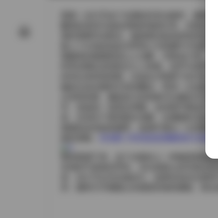
我第一次打开这个岛遇的抖音合集时，被那股
翻滚的浪花与远处若隐若现的灯塔，光线在她
晨的薄雾尚未散去，她身着淡蓝色的轻纱连衣裙
换上了白色的短款吊带背心与高腰牛仔短裤，
视频里的氛围更是让人沉醉。33段短片里，
时而赤脚在湿润的沙土上奔跑，笑声与浪声交
的对比来营造情绪。比如在夕阳西下的片段，
她的头发在微风中轻轻飘动，带来一点动感。
从穿搭来看，佩恩老大的风格可以概括为“海
环、或者是一顶宽边草帽。这些细节看似不经
装，在强光下显得格外清爽，仿佛能听见海浪轻拍
细细的金色链条腰带，低调中透出一点优雅的
跳转原帖:
【岛遇】抖音是是是佩恩老大合集【437
整体观感下来，这个合集给人一种被度假氛围
本身的气质相互呼应。无论是静止的写真还是
里，自己可以完全做自己。如果你也向往那种不被
库，随时打开都能让你感觉到海风拂面、阳光