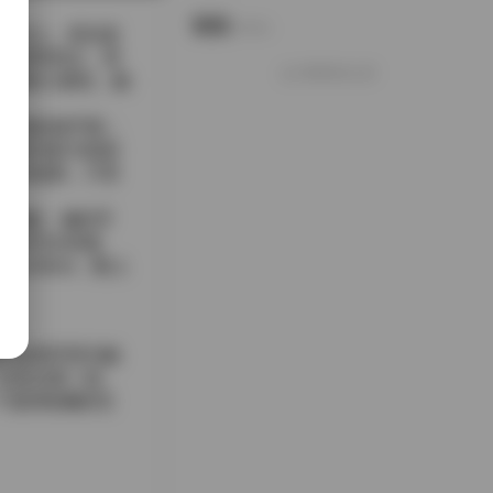
说说
Notes.
礁石上，背后是
同的时间点，清
好像就这么多
健康的小麦色，她
向无垠的海平面；
要靠光影与色彩
止的油画，只有
壳项链、编织手
米色为主的套
 dress，配上
于自然环境与她
以及在那一刻
一个值得收藏的宝