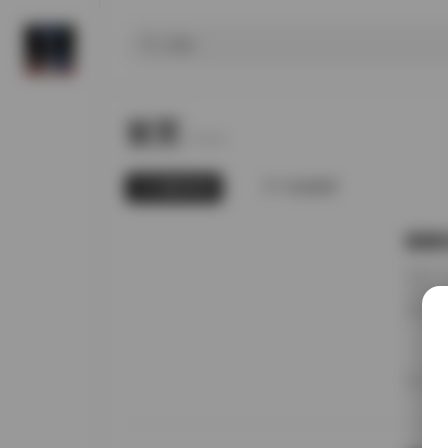
首页
Home.
最新发布
为你推荐
国模张
前阵子
无事就
直接进
册的实
日期锚
者谁家
20
境里走