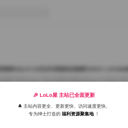
雨婷2022.07.03无水印原版私拍套图763P1V 1.87G
把国模张雨婷2022.07.03无水印原版私拍套图763P1V 1.87GB合集
在屏幕上一张张划着看。这种原版无水印的资源确实讨喜，没有平台压标
了摄影师的相机卡。763张图加上那段视频，塞进1.87GB的包里，量够
感。 张雨婷这名字在国模圈里不算生僻，但每次出私拍总能玩出点不一
🎉 LoLo屋 主站已全面更新
在2022年7月3日，盛夏刚开始，室内却避开了燥热。场景大概是个带落
闲置的民宿。木地板反光很弱，墙角堆着两本旧杂志，窗纱被风吹得半鼓
🔔 主站内容更全、更新更快、访问速度更快。
26年7月15日
动，光斑落在小腿上，私拍套图最迷人的就是 […]
专为绅士打造的
福利资源聚集地
！