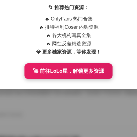
艺术写真精选470套合集 1.8TB高清图包下载
📂 推荐热门资源：
从朋友那儿辗转拿到那份国模艺术写真精选470套合集，1.8TB高清图
🔥 OnlyFans 热门合集
度条走得慢吞吞，倒也给了我点期待感。等全部解压开，密密麻麻的文件
应一个独立主题，点进去就是成片的RAW转档和精修图，这种海量素材
🔥 推特福利Coser 内购资源
攒图党才懂。 翻看第一套的时候，画面里是个穿月白旗袍的姑娘，坐在
🔥 各大机构写真全集
光从瓦檐漏下来，在她锁骨和旗袍盘扣上烫出暖金色的痕。艺术写真和普
情绪留白，模特没看镜头，手指搭在石凳边沿，像在等一场不会来的雨。
🔥 网红反差精选资源
26年7月15日
的拿捏，在合集里几乎成了标配，你能看到摄影师对自然光极其耐心，有时 
💎 更多独家资源，等你发现！
🚀 前往LoLo屋，解锁更多资源
喵美女写真套图50套18GB合集下载
存下了那份九柒喵美女写真套图合集50套18GB的打包文件，原本只想
了大半天。18GB的体量摆在那儿，五十套主题各异的图集塞得满满当当
种合集下载下来简直像搬回一座小型影像馆。 点开第一个文件夹，画面
柒喵穿着宽松的奶白色毛衣，发尾随意用夹子别住，手里还捏着半杯咖啡
后阳光从纱帘透进来，在木地板上拉出长长的影子。她没看镜头，目光落
弛感一下就抓住了人。这套图里好几张都是类似的生活碎片，却不会因为
26年7月15日
人觉得博主气质里自带一种安抚情绪的力量。 往后面翻，穿搭风格开始跳脱