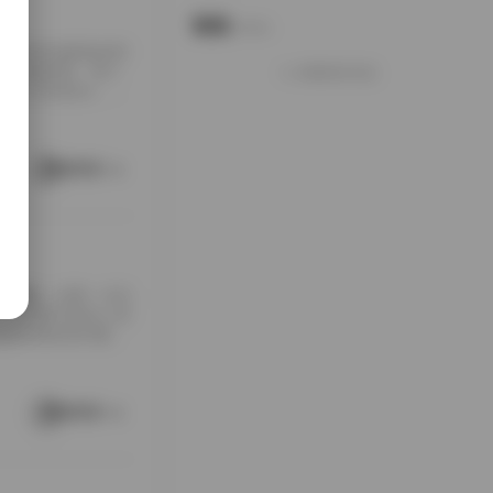
说说
Notes.
包下载到本地硬盘的时
夹铺满屏幕，每个
加载更多说说
打包入手的快乐，大
南方老宅的天井里。
通写真不一样，它
这种拍摄氛围与场
阅读更多
[…]
随手翻翻，结果一头扎
，对爱看写真的人来
是暖色调的室内窗
。拍摄氛围特别居
在窗外，那种不经
场景重复而乏味，
阅读更多
 […]