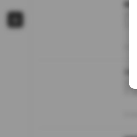
国模
前阵子
候，进
名字对
概只有
午后阳
更在意
20
景细节
九柒
前阵子
进去看
说，这
边。九
家，午
意的松
20
反而让