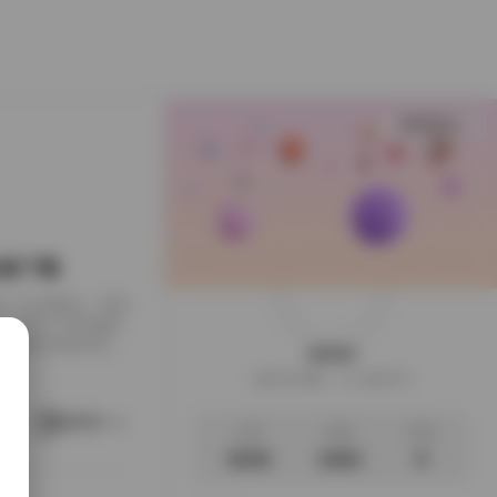
查看更多
B合集下载
下载到了本地硬盘，闲来
，画面干净得像是
足，翻起来颇有逛相
weme
样的安静。这一回的
这家伙很懒，什么都没写
地窗的出租公寓，或
。她就在那样的环
阅读更多
文章
标签
说说
3035
1063
0