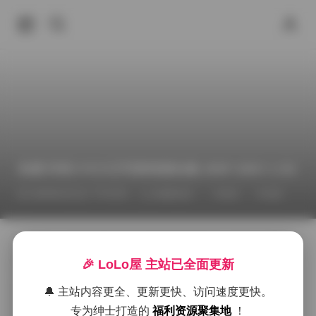
岛遇 抖音小今大王写真资源合集 295P 206V 1.3G
2026年6月1日 下午9:03
臻藏资源
丝袜
岛遇
抖
岛遇这个名字在最近的短视频圈里慢慢被人提起，而抖
音上的小今大王则以她独特的气质和日常中的小确幸吸
🎉 LoLo屋 主站已全面更新
引了不少粉丝。这次的合集把她最近的一组写真打包呈
现出来，图片数量达到了295张，视频片段有206条，整
🔔 主站内容更全、更新更快、访问速度更快。
体文件大小约为1.3G，方便想要一次性收藏的朋友下载
专为绅士打造的
福利资源聚集地
！