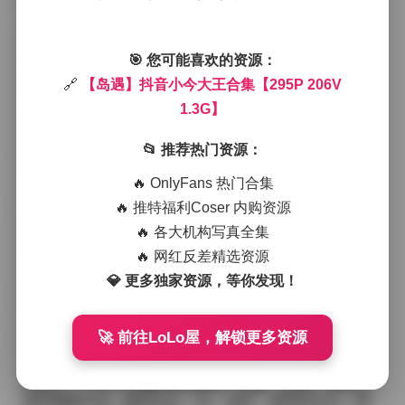
使用。
从画面来看，小今大王在这组作品里多次出现在海边的
沙滩上，阳光洒在她的长发上，微风带起几缕发丝，整
🎯 您可能喜欢的资源：
体呈出一种懒散又自然的感觉。她常穿着简约的白色棉
麻连衣裙，或者是一件淡蓝色的衬衫搭配高腰短裤，脚
🔗
【岛遇】抖音小今大王合集【295P 206V
步轻轻踩在湿润的沙子上，留下浅浅的足印。镜头时而
1.3G】
拉近捕捉她侧脸的侧影，时而拉远展示广阔的海天一
线，这种近远结合的构图让人感觉像是随手拍下的旅行
📂 推荐热门资源：
瞬间，却又藏着精心的光影安排。
原图获取:
【岛遇】抖音小今大王合集【295P 206V 1.3
🔥 OnlyFans 热门合集
G】
🔥 推特福利Coser 内购资源
拍摄的氛围很大程度上受到岛屿特有的宁静影响，背景
🔥 各大机构写真全集
偶尔会出现远处的渔船或是点缀的椰子树，这些元素并
🔥 网红反差精选资源
没有喧宾夺主，而是为主体增添了一层层次感。光线方
💎 更多独家资源，等你发现！
面，清晨的柔光和傍晚的金黄交替出现，使得皮肤在不
同的时段呈现出微微的铜色或是珊瑚色，细腻的肌理在
高分辨率的图片里可以看得很清楚。视频片段里，她有
🚀 前往LoLo屋，解锁更多资源
时会慢跑几步，裙摆随着动作轻轻飞起，有时则站在礁
石边望向远方，眼神里带着一点淡淡的思索。
穿搭上，小今大王偏爱自然材质，棉麻、亚麻、轻纱等
面料频繁出现，颜色以白、米、淡蓝、薄荷绿为主，偶