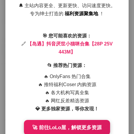
咪的耳朵微微后倪，尾巴轻轻摆动，仿佛在思考下一步
🔔 主站内容更全、更新更快、访问速度更快。
要去哪里。
专为绅士打造的
福利资源聚集地
！
整个拍摄过程没有刻意的道具堆砌，只是利用房间原有
的元素：旧木书架、斑驳的墙纸以及一角摆放的干花。
这些细节让画面多了一层复古的质感，也让猫咪的冷淡
气质更加突出。岛遇在调整角度时，总是尽量保持与猫
🎯 您可能喜欢的资源：
咪的视线平行，这样可以让观众感觉自己正站在它的面
🔗
【岛遇】抖音厌世小猫咪合集【28P 25V
前，感受到那种淡淡的疏离与神秘。
443M】
每一张写真都在讲述一个小故事。有的画面里，猫咪蜷
缩在阳光斑驳的地毯上，毛发被光线撕开出细腻的层
📂 推荐热门资源：
次；有的则是它坐在窗台边，望向外面的绿意，眼神里
🔥 OnlyFans 热门合集
透出一丝淡淡的倦怠。岛遇特别注意捕捉猫咪的微表情
——耳朵的微微颤动、胡须的轻微抖动，这些细微的动
🔥 推特福利Coser 内购资源
作在后期放大后，竟然能够让人感受到它内心的微妙波
🔥 各大机构写真全集
动。
🔥 网红反差精选资源
拍摄时的氛围相当放松，岛遇并没有使用强光或闪光
灯，全部依赖自然光。这样不仅保持了画面的柔和，也
💎 更多独家资源，等你发现！
让猫咪不会因突兀的光源而产生紧张感。整个房间安静
得只能听到快门声和偶尔的猫叫，仿佛时间在这一刻被
拉长，只有光影与毛茸茸的小生命在交流。
🚀 前往LoLo屋，解锁更多资源
从穿搭上来说，岛遇选择了简单的白色棉质上衣和深色