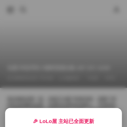
岛遇 抖音厌世小猫咪资源合集 28P 25V 443M
2026年6月21日 下午4:06
臻藏资源
岛遇
抖音
拿起相机的那一刻，光线正从窗户斜射进来，把整个房
间染成温暖的金黄。岛遇站在柔软的地毯上，手里轻轻
托着那只总是带着点厌世表情的小猫咪，它的眼睛半睁
半闭，似乎对世间的喧嚣已经看透。快门按下的瞬间，
🎉 LoLo屋 主站已全面更新
捕捉到的不是简单的姿势，而是一种安静的对峙——猫