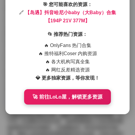
在图片里，她常身着轻薄的雪纺衫或是简约的吊带裙，
🎯 您可能喜欢的资源：
颜色以米白、薄荷绿和淡粉为主，这些柔和的色调与蓝
🔗
【岛遇】抖音哈尼小baby（大Baby）合集
天碧海形成自然的呼应。脚步轻踩在湿润的沙滩上，脚
【194P 21V 377M】
印被潮水轻轻抹去，留下短暂却温柔的痕迹。镜头往往
捕捉到她侧脸被海风吹起的发丝，或是低头望向远方时
眼神中那份淡淡的思念。
📂 推荐热门资源：
🔥 OnlyFans 热门合集
视频片段则更加动感，海浪的节奏与她的步伐相互交
织。有时她会在礁石上做简单的伸展动作，肢体线条在
🔥 推特福利Coser 内购资源
阳光下显得格分酥软；有时则是坐在沙滩垫上，手里拿
🔥 各大机构写真全集
着一本薄薄的画册，翻页的声音与海风混合成一种轻柔
🔥 网红反差精选资源
的背景音。光线在这些片段里变化丰富，清晨的薄雾给
画面带来一种朦胧的诗意，午后的强光则把她的轮廓刻
💎 更多独家资源，等你发现！
得更加分明，甚至能看到海水在她脚边泛起的细碎光
斑。
点击访问:
【岛遇】抖音哈尼小baby（大Baby）合集【1
🚀 前往LoLo屋，解锁更多资源
94P 21V 377M】
整体观感上，这个合集没有刻意的剧情设定，更像是一
次随性的海边漫步记录。她的气质既有少女的纯真，又
不失一点成熟女性的从容，这种双重感让人在欣赏时既
能感受到轻松的愉悦，又能捕捉到一种淡淡的怀旧情
绪。服装上的选择始终围绕着舒适与自然，没有过多的