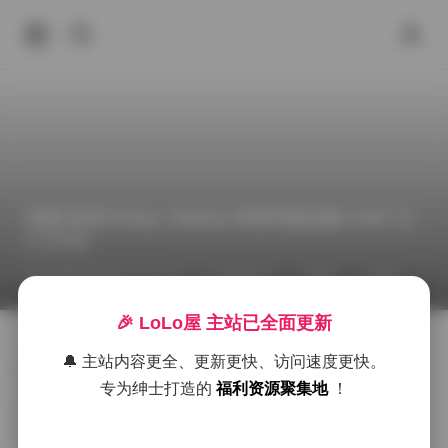
岛遇 哈尼小baby 大Baby 抖音写真合集 194P 21
V 377M
2026年6月3日 下午7:34
福利作品
丝袜
岛遇
抖
🎉 LoLo屋 主站已全面更新
岛遇系列的最新资源里，哈尼小baby（大Baby）的作品
🔔 主站内容更全、更新更快、访问速度更快。
以一种清新而略带俏皮的姿态呈现在镜头前。整套素材
专为绅士打造的
福利资源聚集地
！
包含194张静态图片和21段短视频，总容量约为377M
B，画面大多聚焦在海边的岩石与浪花之间，偶尔也有林
间小径的柔光点缀。