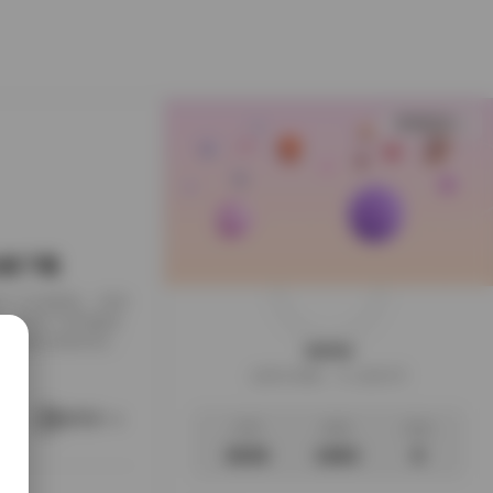
查看更多
B合集下载
下载到了本地硬盘，闲来
，画面干净得像是
足，翻起来颇有逛相
weme
样的安静。这一回的
这家伙很懒，什么都没写
地窗的出租公寓，或
。她就在那样的环
阅读更多
文章
标签
说说
3035
1063
0