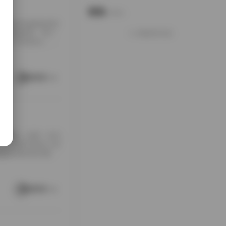
说说
Notes.
包下载到本地硬盘的时
夹铺满屏幕，每个
加载更多说说
打包入手的快乐，大
南方老宅的天井里。
通写真不一样，它
这种拍摄氛围与场
阅读更多
[…]
随手翻翻，结果一头扎
，对爱看写真的人来
是暖色调的室内窗
。拍摄氛围特别居
在窗外，那种不经
场景重复而乏味，
阅读更多
 […]