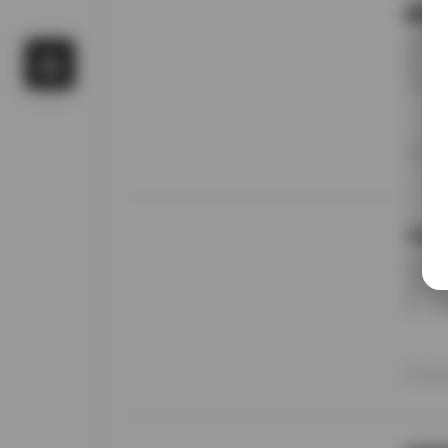
国模
前阵子
候，进
名字对
概只有
午后阳
更在意
20
景细节
九柒
前阵子
进去看
说，这
边。九
家，午
意的松
20
反而让