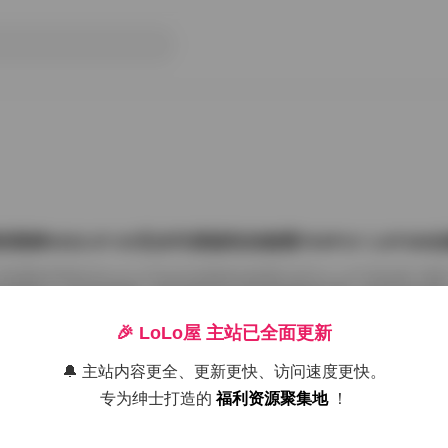
雨婷2022.07.03无水印原版私拍套图763P1V 1.87G
把国模张雨婷2022.07.03无水印原版私拍套图763P1V 1.87GB合集
在屏幕上一张张划着看。这种原版无水印的资源确实讨喜，没有平台压标
了摄影师的相机卡。763张图加上那段视频，塞进1.87GB的包里，量够
感。 张雨婷这名字在国模圈里不算生僻，但每次出私拍总能玩出点不一
🎉 LoLo屋 主站已全面更新
在2022年7月3日，盛夏刚开始，室内却避开了燥热。场景大概是个带落
闲置的民宿。木地板反光很弱，墙角堆着两本旧杂志，窗纱被风吹得半鼓
🔔 主站内容更全、更新更快、访问速度更快。
26年7月15日
动，光斑落在小腿上，私拍套图最迷人的就是 […]
专为绅士打造的
福利资源聚集地
！