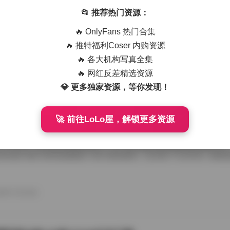
艺术写真精选470套合集 1.8TB高清图包下载
📂 推荐热门资源：
从朋友那儿辗转拿到那份国模艺术写真精选470套合集，1.8TB高清图
🔥 OnlyFans 热门合集
度条走得慢吞吞，倒也给了我点期待感。等全部解压开，密密麻麻的文件
应一个独立主题，点进去就是成片的RAW转档和精修图，这种海量素材
🔥 推特福利Coser 内购资源
攒图党才懂。 翻看第一套的时候，画面里是个穿月白旗袍的姑娘，坐在
🔥 各大机构写真全集
光从瓦檐漏下来，在她锁骨和旗袍盘扣上烫出暖金色的痕。艺术写真和普
情绪留白，模特没看镜头，手指搭在石凳边沿，像在等一场不会来的雨。
🔥 网红反差精选资源
26年7月15日
的拿捏，在合集里几乎成了标配，你能看到摄影师对自然光极其耐心，有时 
💎 更多独家资源，等你发现！
🚀 前往LoLo屋，解锁更多资源
喵美女写真套图50套18GB合集下载
存下了那份九柒喵美女写真套图合集50套18GB的打包文件，原本只想
了大半天。18GB的体量摆在那儿，五十套主题各异的图集塞得满满当当
种合集下载下来简直像搬回一座小型影像馆。 点开第一个文件夹，画面
柒喵穿着宽松的奶白色毛衣，发尾随意用夹子别住，手里还捏着半杯咖啡
后阳光从纱帘透进来，在木地板上拉出长长的影子。她没看镜头，目光落
弛感一下就抓住了人。这套图里好几张都是类似的生活碎片，却不会因为
26年7月15日
人觉得博主气质里自带一种安抚情绪的力量。 往后面翻，穿搭风格开始跳脱