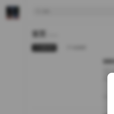
首页
Home.
最新发布
为你推荐
国模张
前阵子
无事就
直接进
册的实
日期锚
者谁家
20
境里走