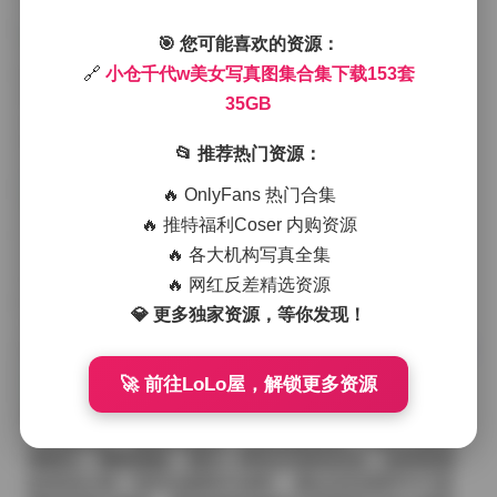
个画面充满了静谧而又带点期待的氛围。
🎯 您可能喜欢的资源：
在室外拍摄时，她常选择城市的老巷子或是被藤蔓覆盖
的旧墙作为背景。砖墙的粗糙质感与她身上轻薄的雪纺
🔗
小仓千代w美女写真图集合集下载153套
裙形成鲜明对比，裙摆在微风中轻轻摇曳，像是一片被
35GB
风捕捉的云。摄影师会利用低角度捕捉她的脚步，鞋尖
轻点石板，瞬间的动感被定格在快门里，整张照片因此
📂 推荐热门资源：
多了一层行走中的诗意。
🔥 OnlyFans 热门合集
色彩方面，小仓千代w偏爱低饱和度的大地色系——米
🔥 推特福利Coser 内购资源
白、薄荷绿、淡雅的灰蓝。这些颜色不仅能够衬托出她
🔥 各大机构写真全集
皮肤的温润光泽，还能让整体画面显得更加内敛而不失
层次感。有时候她会在服装上加入一小块亮色的配饰，
🔥 网红反差精选资源
比如红色的发卡或是金属质感的腰带，这点睛之笔在镜
💎 更多独家资源，等你发现！
头里往往成为视线的焦点，却又不会喧宾夺主。
跳转原帖:
小仓千代w美女写真图集合集下载153套 35GB
🚀 前往LoLo屋，解锁更多资源
她的表情往往介于自然与略带戏剧性之间。有时她会低
头笑望远方，眼神里带着一点淡淡的怅惘；有时又会直
视镜头，嘴角微扬，透出一种自从容的自信。这种情感
的流动让每一组作品都有可读性，观众在欣赏时不只是