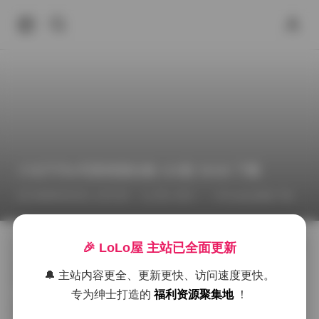
小仓千代w写真资源合集 153套 35GB 下载
2026年5月1日 上午2:32
秀人专区
Cosplay图集下载
🎉 LoLo屋 主站已全面更新
小仓千代w的每一套写真都像是一次光影的实验，摄影师
在现场常常会先花几分钟观察光线如何在她的发丝与皮
🔔 主站内容更全、更新更快、访问速度更快。
肤上流动。清晨的柔光透过百叶窗，洒在她侧脸的轮廓
上，细腻的阴影像是用铅笔轻轻勾勒出的线条，这时候
专为绅士打造的
福利资源聚集地
！
她往往会保持一个微微侧身的姿势，手指轻触发梢，整