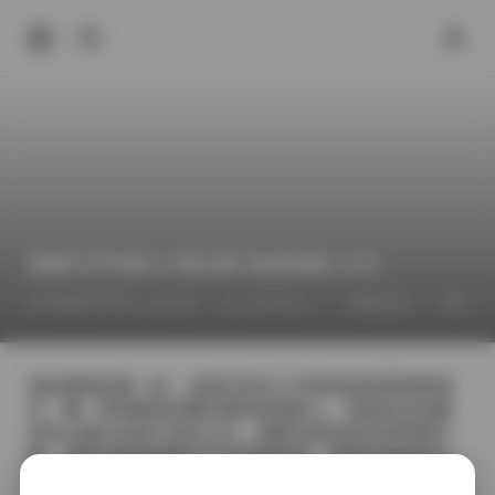
国模艺术写真470套合集 高清资源1.8TB
2026年7月1日 上午2:21
国模合集
国模系
COSPLAY
拿起相机的那一刻，光线已经在工作室的软箱里悄然铺
开，像一层薄雾轻轻覆在模特的肌肤上。我喜欢在拍摄
前先让她们在镜子前走几步，观察自然的姿态和呼吸节
奏，这样后面的构图才不会显得刻意。每套写真都有不
同的主题，有时是复古的丝绸睡衣，有时是街头的牛仔