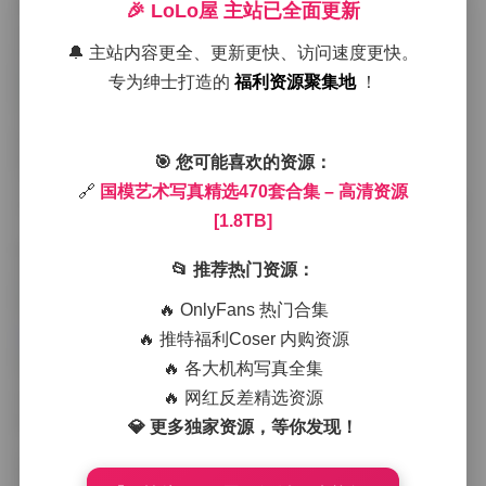
外套，甚至是极简的单色背景。无论是什么服装，我都
🎉 LoLo屋 主站已全面更新
会先让模特在灯光下做几次慢动作的转身，捕捉布料随
🔔 主站内容更全、更新更快、访问速度更快。
着动作产生的褶皱与光影的交错。
专为绅士打造的
福利资源聚集地
！
在拍摄《午后咖啡馆》这一套时，我特意选了一家临窗
的独立咖啡店，下午三点的阳光斜射进来，落在木质桌
面上形成细长的光带。模特穿着淡黄色的麻质连衣裙，
🎯 您可能喜欢的资源：
手里端着一杯拿铁，蒸汽在光线中若隐若现。我让她靠
🔗
国模艺术写真精选470套合集 – 高清资源
在窗边， ligeramente 抬头看着远方的街景，眼神里带着
[1.8TB]
一点懒散的思索。快门按下的瞬间，似乎能听到远处咖
啡机的低鸣和街道上偶尔传来的脚步声，整幅画面因此
📂 推荐热门资源：
多了一层呼吸的节奏。
🔥 OnlyFans 热门合集
详细目录:
国模艺术写真精选470套合集 – 高清资源[1.8T
B]
🔥 推特福利Coser 内购资源
🔥 各大机构写真全集
另一套《夜色霓虹》则完全转换了场景。我把工作室改
🔥 网红反差精选资源
造成了一条仿真的霓虹街巷，红蓝交错的灯管在墙面上
投射出流动的色带。模特身着黑色皮质短裙和银色链条
💎 更多独家资源，等你发现！
上衣，站在湿润的地面上，脚步轻轻踩出水滴的涟漪。
我使用了较慢的快门速度，让霓虹光的轨迹在画面中拉