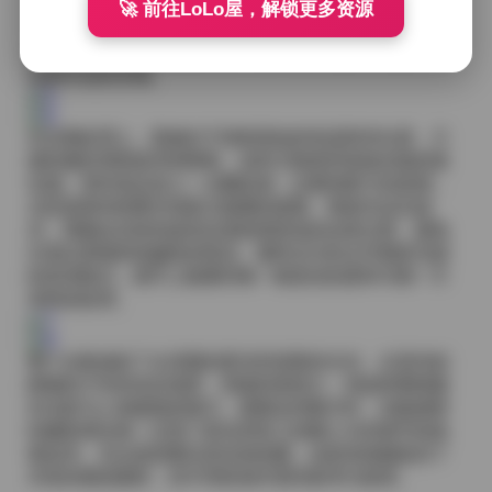
出细长的光痕，仿佛时间在这一刻被拉伸。拍摄过程
🚀 前往LoLo屋，解锁更多资源
中，我不断调整灯光的角度，以确保每一条光线都能恰
好落在模特的锁骨或发梢上，细节上的光影变化成为了
这套作品的灵魂。
在后期处理上，我倾向于保留原始的色温和对比度，只
做轻微的局部提亮和降噪，这样才能保持现场光线的真
实感。有时候会加入一点颗粒感，以模拟胶片的质感，
尤其是那些想要呈现复古氛围的套图。每套作品完成
后，我都会在校色盘前反复检查肤色的自然过渡，避免
出现过度饱和或偏色的情况。最终交付的文件都是无损
的高清格式，细节上能看到每一根发丝的柔和与每一片
布料的纹理。
整个合集涵括了从清晨的柔光到深夜的冷光，从室内的
静物到户外的动态场景，风格跨度很大，却始终围绕着
对光影与人体曲线的探讨。观看这些图片时，你能感受
到摄影师在每一次快门背后所投入的耐心与对细节的执
着追求。无论是想要欣赏还是收藏，这套资源都提供了
丰富的视觉素材，供不同的创作需求参考与使用。