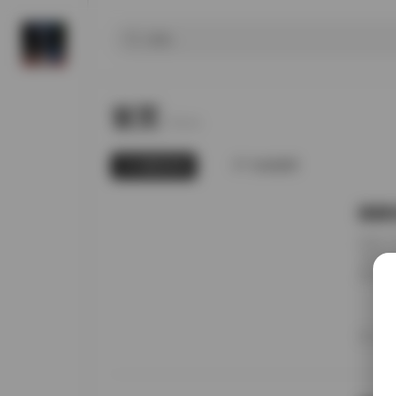
首页
Home.
最新发布
为你推荐
国模张
前阵子
无事就
直接进
册的实
日期锚
者谁家
20
境里走