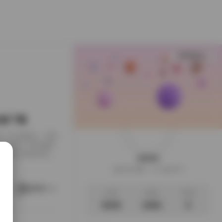
查看更多
B合集下载
下载到了本地硬盘，闲来
，画面干净得像是
足，翻起来颇有逛相
weme
样的安静。这一回的
这家伙很懒，什么都没写
地窗的出租公寓，或
。她就在那样的环
阅读更多
文章
标签
说说
3035
1063
0