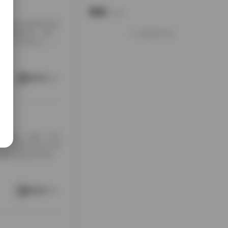
说说
Notes.
包下载到本地硬盘的时
夹铺满屏幕，每个
加载更多说说
打包入手的快乐，大
南方老宅的天井里。
通写真不一样，它
这种拍摄氛围与场
阅读更多
[…]
随手翻翻，结果一头扎
，对爱看写真的人来
是暖色调的室内窗
。拍摄氛围特别居
在窗外，那种不经
场景重复而乏味，
阅读更多
 […]