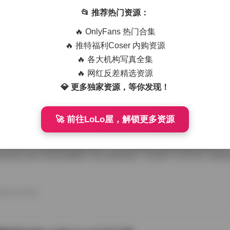
艺术写真精选470套合集 1.8TB高清图包下载
📂 推荐热门资源：
从朋友那儿辗转拿到那份国模艺术写真精选470套合集，1.8TB高清图
🔥 OnlyFans 热门合集
度条走得慢吞吞，倒也给了我点期待感。等全部解压开，密密麻麻的文件
应一个独立主题，点进去就是成片的RAW转档和精修图，这种海量素材
🔥 推特福利Coser 内购资源
攒图党才懂。 翻看第一套的时候，画面里是个穿月白旗袍的姑娘，坐在
🔥 各大机构写真全集
光从瓦檐漏下来，在她锁骨和旗袍盘扣上烫出暖金色的痕。艺术写真和普
情绪留白，模特没看镜头，手指搭在石凳边沿，像在等一场不会来的雨。
🔥 网红反差精选资源
26年7月15日
的拿捏，在合集里几乎成了标配，你能看到摄影师对自然光极其耐心，有时 
💎 更多独家资源，等你发现！
🚀 前往LoLo屋，解锁更多资源
喵美女写真套图50套18GB合集下载
存下了那份九柒喵美女写真套图合集50套18GB的打包文件，原本只想
了大半天。18GB的体量摆在那儿，五十套主题各异的图集塞得满满当当
种合集下载下来简直像搬回一座小型影像馆。 点开第一个文件夹，画面
柒喵穿着宽松的奶白色毛衣，发尾随意用夹子别住，手里还捏着半杯咖啡
后阳光从纱帘透进来，在木地板上拉出长长的影子。她没看镜头，目光落
弛感一下就抓住了人。这套图里好几张都是类似的生活碎片，却不会因为
26年7月15日
人觉得博主气质里自带一种安抚情绪的力量。 往后面翻，穿搭风格开始跳脱