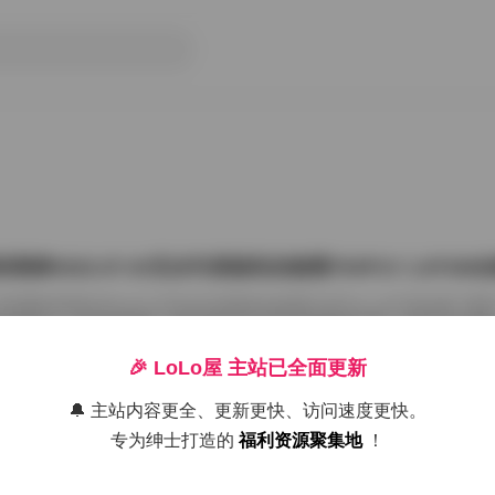
雨婷2022.07.03无水印原版私拍套图763P1V 1.87G
把国模张雨婷2022.07.03无水印原版私拍套图763P1V 1.87GB合集
在屏幕上一张张划着看。这种原版无水印的资源确实讨喜，没有平台压标
了摄影师的相机卡。763张图加上那段视频，塞进1.87GB的包里，量够
感。 张雨婷这名字在国模圈里不算生僻，但每次出私拍总能玩出点不一
🎉 LoLo屋 主站已全面更新
在2022年7月3日，盛夏刚开始，室内却避开了燥热。场景大概是个带落
闲置的民宿。木地板反光很弱，墙角堆着两本旧杂志，窗纱被风吹得半鼓
🔔 主站内容更全、更新更快、访问速度更快。
26年7月15日
动，光斑落在小腿上，私拍套图最迷人的就是 […]
专为绅士打造的
福利资源聚集地
！