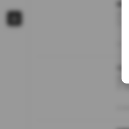
国模
前阵子
候，进
名字对
概只有
午后阳
更在意
20
景细节
九柒
前阵子
进去看
说，这
边。九
家，午
意的松
20
反而让