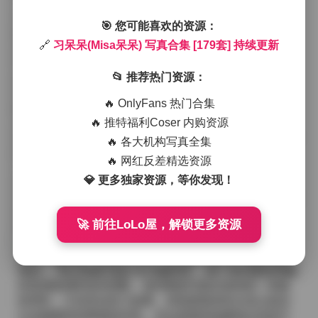
了她甜美可人的气质，也让整体视感保持着一种随意却
不失精致的平衡。
🎯 您可能喜欢的资源：
拍摄场景多半挑选在城市的老巷子里、海边的沙滩上或
🔗
习呆呆(Misa呆呆) 写真合集 [179套] 持续更新
是充满绿意的公园小径，光线往往柔和且富有层次感，
早晨的第一缕光或是傍晚的余晖都被巧妙地利用来营造
📂 推荐热门资源：
出温暖的氛围。在这些自然光的加持下，习呆呆的皮肤
呈现出细腻的光泽，眼神则透露出一种淡淡的好奇与宁
🔥 OnlyFans 热门合集
静，仿佛在向观众轻声讲述一天中的小确幸。
🔥 推特福利Coser 内购资源
从风格上来说，她的写真更偏向于日常生活的记录而非
刻意的造型秀，这种“素颜感”让人倍感亲近。每套图片中
🔥 各大机构写真全集
的姿势都显得很随意，却恰好抓住了她独特的体语言
🔥 网红反差精选资源
——轻轻的侧身、低头沉思或是随手整理发丝的小动
💎 更多独家资源，等你发现！
作，都在无形中传递出一种自然而不做作的魅力。服装
选择上，她喜欢以基础款为主，比如白色T恤、淡色连衣
裙或是高腰牛仔裤，再配上一双简约的帆布鞋或小皮
🚀 前往LoLo屋，解锁更多资源
鞋，整体看起来既舒适又有时尚感。
值得一提的是，合集中不乏一些主题小系列，像是“夏日
海边”、“秋日校园”或是“冬日咖啡馆”，每个系列都有明确
的色调基调和道具搭配，使得整套写真在保持统一风格
的同时，又有各自的小故事。持续更新的特点也让粉丝
们总能期待到新鲜的内容，无论是新的拍摄地点还是不