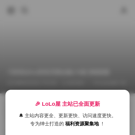
习呆呆(Misa呆呆)写真合集179套 持续更新
2026年5月31日 下午4:26
推特福利
Cosplay图集下载
🎉 LoLo屋 主站已全面更新
习呆呆(Misa呆呆)的写真合集一直以来都以清新自然的氛
围著称，每一套作品都像是一次轻松的约会，镜头捕捉
🔔 主站内容更全、更新更快、访问速度更快。
到她在阳光下的微笑、在街角的随意停留以及在室内柔
专为绅士打造的
福利资源聚集地
！
光中的沉思。画面里常见的元素有淡雅的连衣裙、简单
的牛仔外套以及偶尔点缀的小饰品，这些搭配不仅突出