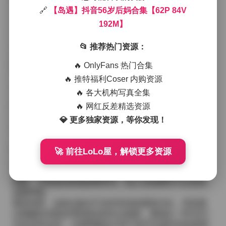
现在光线柔和的室内或是城市街角的咖啡馆里，背景往
🔗
【岛遇】抖音56岁后妈合集【62P 84V
往是简约的木质家具或是淡雅的墙面，营造出一种温暖
192M】
且略带复古的氛围。
在静态图片中，她的穿搭以大地色系为主，米色针织
📂 推荐热门资源：
衫、卡其色阔腿裤以及深褐色 trench coat 频繁出现，搭
🔥 OnlyFans 热门合集
配上简约的皮质手袋和低跟皮鞋，整体看起来既利落又
不失柔和。偶尔会有亮色的围巾或是印花连衣裙作为点
🔥 推特福利Coser 内购资源
缀，为整套造型注入一抹亮色，却又不喧宾夺主。她的
🔥 各大机构写真全集
发型多半是自然的卷发或是低马尾，少量的轻盈刘海让
🔥 网红反差精选资源
面部线条更加柔和，配上淡妆，显得皮肤细腻且有光
泽。
💎 更多独家资源，等你发现！
视频部分则更侧重于捕捉她的日常细节：慢动作地整理
书架、在窗边品茶、或是在街头漫步时不经意间的回
眸。镜头语言较为克制，多采用平视或微俯角度，避免
🚀 前往LoLo屋，解锁更多资源
过度的特写，让观众能够感受到她从容的姿态和自然的
流露。背景音乐多选用轻柔的钢琴或是民谣吉他，节奏
缓慢，与画面的静谧感相呼应，使人在观看时不自觉地
放慢呼吸。
整体来看，这套合集并不追求夸张的视觉冲击，而是通
过细腻的光影处理和真实的生活场景，展现出一种“岁月
沉淀后的从容”。岛遇用镜头记录下的不仅是外在的穿搭