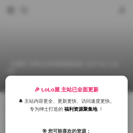
【岛遇】抖音56岁后妈资源合集【62P 84V 192
M】
2026年6月30日 下午6:37
抖音反差
56岁后妈
丝袜
🎉 LoLo屋 主站已全面更新
🔔 主站内容更全、更新更快、访问速度更快。
完整版图集:
【岛遇】抖音56岁后妈合集【62P 84V 192
专为绅士打造的
福利资源聚集地
！
M】
岛遇在抖音上分享的一组56岁后妈的写真合集，共计62
张静态图片和84段短视频，总大小约192MB。这套素材
呈现出一种成熟而不失活力的气质，镜头下的她常常出
🎯 您可能喜欢的资源：