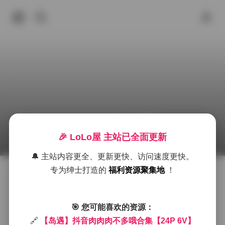
【岛遇】抖音肉肉肉不多哦 全套素材
🎉 LoLo屋 主站已全面更新
2026年4月30日 下午10:41
秀人专区
丝袜
岛遇
🔔 主站内容更全、更新更快、访问速度更快。
专为绅士打造的
福利资源聚集地
！
岛遇这次推出的抖音肉肉肉不多哦合集，收录了24张静
态画面和6段短视频，整体呈现出一种轻松随意的日常
感。画面里，博主常常选择在清晨的阳光下或是黄昏的
街头漫步，背景多是老城区的斑驳墙面、绿意盎然的小
🎯 您可能喜欢的资源：
巷或是临海的木栈道，光线柔和且带有轻微的逆光效
🔗
【岛遇】抖音肉肉肉不多哦合集【24P 6V】