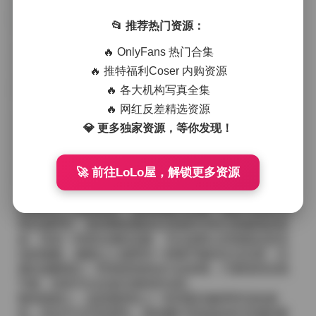
果，使得皮肤呈现出自然的光泽感。
📂 推荐热门资源：
完整资源:
【岛遇】抖音肉肉肉不多哦合集【24P 6V】
在静态写真中，她的姿态多半是自然的侧身或是低头沉
🔥 OnlyFans 热门合集
思的瞬间，手里有时会拿着一杯冰饮，有时则是随手拈
🔥 推特福利Coser 内购资源
起一片落叶。服装上，她偏爱宽松的针织衫、高腰的阔
🔥 各大机构写真全集
腿裤以及简单的白T恤，颜色以米白、薄荷绿和淡粉为
主，偶尔会点缀一条细细的链条项链或是小巧的耳钉，
🔥 网红反差精选资源
整体看起来既舒适又不失小心思。
💎 更多独家资源，等你发现！
视频片段则捕捉到了她在咖啡馆里翻书的专注神情、在
海边追逐浪花的欢笑声以及在夜市摊前挑选小吃的好奇
表情。镜头语言多采用推拉和慢速变焦，配合轻快的背
🚀 前往LoLo屋，解锁更多资源
景音乐，让观众仿佛能听到海浪的轻拍和街头的低语。
从气质上来说，她的表现带有一种内敛的甜美，不刻意
卖萌却让人觉得亲切。这种风格与岛遇一贯的“自然生活”
理念相呼应，使得整套素材在浏览时没有过度修饰的痕
迹，而是一种真实感的流露。无论是静止的画面还是流
动的视频，都能让人感受到一种慢节奏的生活态度，仿
佛在提醒我们：即便是肉肉也不必多哦，只要保持自我
节奏，依然可以绽放出独特的光彩。
整体观感上，这套素材给人一种清新且略带怀旧的感
觉，适合作为手机壁纸、朋友圈分享或是创作灵感的素