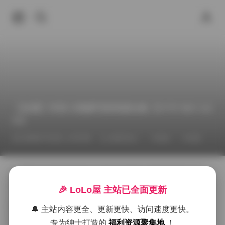
【岛遇】抖音小团嫂写真资源合集【577P 96V 4.6
G】
2026年7月3日 上午9:58
福利作品
丝袜
岛遇
抖
在最近一次海边外拍中，我有幸跟随小团嫂的镜头，记
录下她在岛遇主题下的多组写真。海风轻拂着礁石，阳
🎉 LoLo屋 主站已全面更新
光在海面上碎成金色的碎片，整个场景充满了自然的呼
吸感。小团嫂站在潮湿的沙滩上，裙摆随着海浪的节奏
🔔 主站内容更全、更新更快、访问速度更快。
轻轻摇曳，她的眼神既带着一点懒散的慵怠，又透露出
专为绅士打造的
福利资源聚集地
！