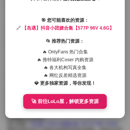
对光影的敏锐捕捉。
此次拍摄选取了几处不同的海岸景观：一是礁石堆积的
小湾，岩石上覆着薄薄的海藻，光线从石缝间斜射，产
生层次分明的明暗对比；二是宽阔的沙滩，远处的帆船
🎯 您可能喜欢的资源：
像白色的点缀点点散落在蓝天与海水的交界处；三是傍
🔗
【岛遇】抖音小团嫂合集【577P 96V 4.6G】
晚时分的潮汐线，海水退去后留下湿润的沙纹，像自然
的画笔在大地上划出细腻的纹路。每一处都被小团嫂的
📂 推荐热门资源：
姿态与服饰完美融合，她选择的衣着多以轻薄的雪纺和
亚麻为主，颜色上以沙贝白、海蓝和珊瑚粉为主调，既
🔥 OnlyFans 热门合集
不抢夺环境的色彩，又能在光线的折射下产生微微的光
🔥 推特福利Coser 内购资源
晕。
🔥 各大机构写真全集
在拍摄过程中，我注意到她对细节的把握极为到位。比
如在礁石区，她会有意识地将一只脚轻轻搭在凸起的石
🔥 网红反差精选资源
头上，利用身体的曲线与石头的硬朗形成对比；在沙滩
💎 更多独家资源，等你发现！
上，她则更倾向于低姿势，让裙摆与沙子产生轻微的摩
擦感，镜头捕捉到沙粒在光线下飞扬的瞬间，整张图像
因此多了一种动态的呼吸感。光线方面，我们大多选择
🚀 前往LoLo屋，解锁更多资源
在黄金时段进行，低角度的阳光能够把她的侧脸轮廓勾
勒得柔和而有层次，同时海面的反光也为背景加入了一
层细腻的金色雾化。
进入页面:
【岛遇】抖音小团嫂合集【577P 96V 4.6G】
整套合集包含577张静态画面和96段短视频，画质均为高